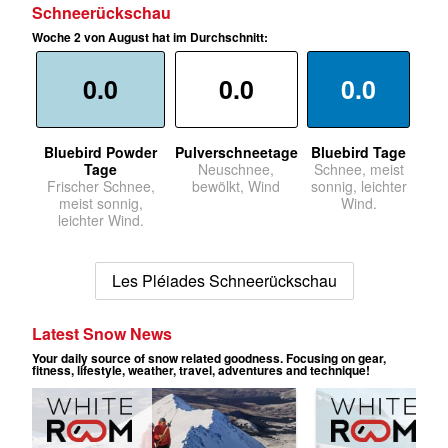
Schneerückschau
Woche 2 von August hat im Durchschnitt:
0.0
0.0
0.0
Bluebird Powder
Pulverschneetage
Bluebird Tage
Tage
Neuschnee,
Schnee, meist
Frischer Schnee,
bewölkt, Wind
sonnig, leichter
meist sonnig,
Wind.
leichter Wind.
Les Pléiades Schneerückschau