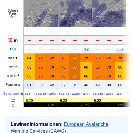
Schnee
Karte
Mehr
in
—
—
—
—
—
—
—
—
—
0.2
—
—
—
—
—
—
—
0.08
in
64
72
72
73
77
72
70
75
73
6
max
°
F
63
70
70
70
77
66
68
73
66
6
min
°
F
63
70
70
70
77
66
68
73
66
6
chill
°
F
61
38
42
32
31
46
49
39
60
5
Feuchte
%
14100
14400
14800
14400
14400
14100
14300
14600
14100
141
Gefrier­punkt
ft
6:20
—
—
6:22
—
—
6:22
—
—
6:
—
—
8:53
—
—
8:52
—
—
8:51
Lawineninformationen:
European Avalanche
Warning Services (EAWS)