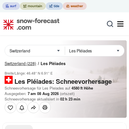
Switzerland
(228)
Les Pléiades
Breite/Länge:
46.48° N
6.91° E
Les Pléiades: Schneevorhersage
Schneevorhersage für Les Pleiades auf
4580
ft
Höhe
Ausgegeben:
7 am 08 Aug 2026
(ortszeit)
Schneevorhersage aktualisiert in
02
h
23
min