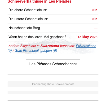
Schneeverhältnisse in Les Pléiades
Die obere Schneetiefe ist:
0
in
Die untere Schneetiefe ist:
0
in
Neuschneetiefe Berg
—
Wann hat es das letzte Mal geschneit?
15 May 2026
Andere Skigebiete in
Switzerland
berichten:
Pulverschnee
(0)
/
Gute Pistenbedingungen (5)
Les Pléiades Schneebericht
Partnerangebote Snow-Forecast