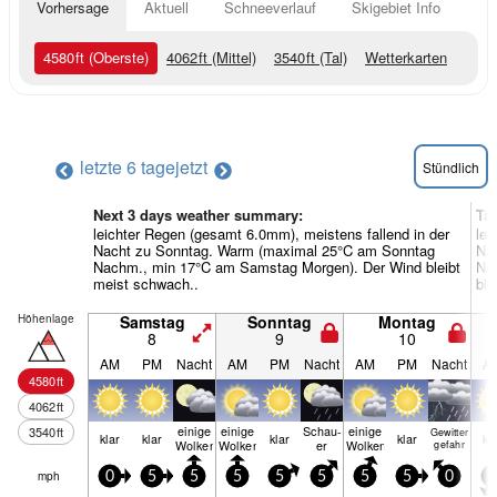
Vorhersage
Aktuell
Schneeverlauf
Skigebiet Info
4580
ft
(Oberste)
4062
ft
(Mittel)
3540
ft
(Tal)
Wetterkarten
letzte 6 tage
jetzt
Stündlich
Next 3 days weather summary:
Ta
leichter Regen (gesamt 6.0mm), meistens fallend in der
lei
Nacht zu Sonntag. Warm (maximal 25°C am Sonntag
Na
Nachm., min 17°C am Samstag Morgen). Der Wind bleibt
Nac
meist schwach..
ble
Höhenlage
Samstag
Sonntag
Montag
8
9
10
AM
PM
Nacht
AM
PM
Nacht
AM
PM
Nacht
A
4580
ft
4062
ft
einige
einige
Schau­
einige
3540
ft
Gewitter
klar
klar
klar
klar
kl
Wolken
Wolken
er
Wolken
gefahr
mph
0
5
5
5
5
5
5
5
0
5