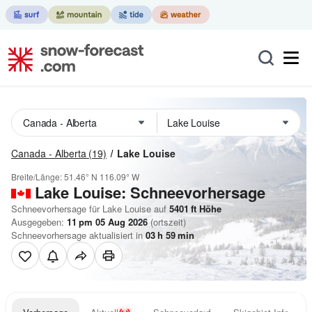
Canada - Alberta
(19)
Lake Louise
Breite/Länge:
51.46° N
116.09° W
Lake Louise: Schneevorhersage
Schneevorhersage für Lake Louise auf
5401
ft
Höhe
Ausgegeben:
11 pm 05 Aug 2026
(ortszeit)
Schneevorhersage aktualisiert in
03
h
59
min