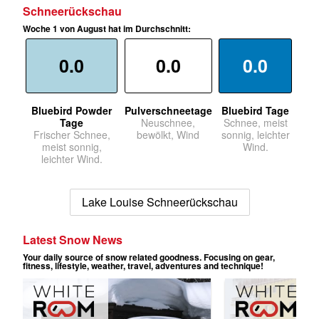
Schneerückschau
Woche 1 von August hat im Durchschnitt:
0.0
0.0
0.0
Bluebird Powder
Pulverschneetage
Bluebird Tage
Tage
Neuschnee,
Schnee, meist
Frischer Schnee,
bewölkt, Wind
sonnig, leichter
meist sonnig,
Wind.
leichter Wind.
Lake Louise Schneerückschau