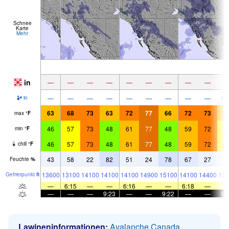
Schnee
Karte
Mehr
in
—
—
—
—
—
—
—
—
—
—
—
—
—
—
—
—
—
—
0.
in
63
68
73
63
72
77
66
72
73
6
max
°
F
46
57
73
48
61
77
48
59
72
5
min
°
F
46
57
73
48
61
77
48
59
72
5
chill
°
F
43
58
22
82
51
24
78
67
27
5
Feuchte
%
13600
13100
14100
14100
14100
14900
15100
14100
14400
138
Gefrier­punkt
ft
—
6:15
—
—
6:16
—
—
6:18
—
—
—
—
9:23
—
—
9:22
—
—
9:
Lawineninformationen:
Avalanche Canada