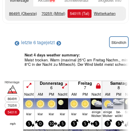
Vorhersage
Aktuell
Schneeverlauf
Skigebiet Info
8649
ft
(Oberste)
7025
ft
(Mittel)
5401
ft
(Tal)
Wetterkarten
letzte 6 tage
jetzt
Stündlich
Next 4 days weather summary:
Meist trocken. Warm (maximal 25°C am Freitag Nachm., min
8°C in der Nacht zu Mittwoch). Der Wind bleibt meist schwach.
Höhenlage
Donnerstag
Freitag
Samstag
6
7
8
Nacht
AM
PM
Nacht
AM
PM
Nacht
AM
PM
Nac
8649
ft
7025
ft
einige
einige
be­
Sch
5401
ft
klar
klar
klar
klar
klar
klar
Wolken
Wolken
wölkt
e
mph
5
0
10
5
5
5
5
5
5
0