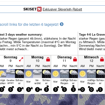
Exklusiver Skiverleih-Rabatt
scroll links für die letzten 6 tage
jetzt
ext 3 days weather summary:
Tage 4-6 La Grav
tarker Regen (gesamt 49.0mm), stärkstens In der Nacht
starker Regen (ges
u Freitag. Milde Temperaturen (maximal 8°C am Montag
zu Mittwoch. Mild
achm., min 5°C in der Nacht zu Sonntag). Der Wind
Donnerstag Nachm.
leibt meist schwach..
Wind bleibt meist 
Sonntag
Montag
Dienstag
Mittwoch
9
10
11
12
AM
PM
Nacht
AM
PM
Nacht
AM
PM
Nacht
AM
PM
Nacht
inige
Schau­
be­
Schau­
mäßiger
Schau­
mäßiger
Schau­
Gewitter
klar
klar
klar
olken
er
wölkt
er
Regen
er
Regen
er
gefahr
5
5
5
5
5
5
5
5
5
0
0
5