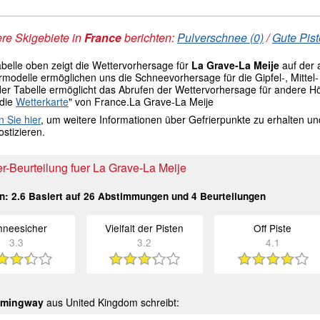
re Skigebiete in
France
berichten:
Pulverschnee (0)
/
Gute Pis
abelle oben zeigt die Wettervorhersage für
La Grave-La Meije
auf der
modelle ermöglichen uns die Schneevorhersage für die Gipfel-, Mittel- 
der Tabelle ermöglicht das Abrufen der Wettervorhersage für andere H
 die
Wetterkarte
" von France.La Grave-La Meije
n Sie hier
, um weitere Informationen über Gefrierpunkte zu erhalten u
stizieren.
r-Beurteilung fuer La Grave-La Meije
in:
2.6
Basiert auf
26
Abstimmungen und
4
Beurteilungen
hneesicher
Vielfalt der Pisten
Off Piste
3.3
3.2
4.1
emingway
aus United Kingdom schreibt: