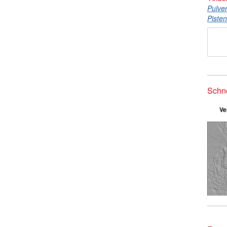
Pulve
Piste
Schn
Ve