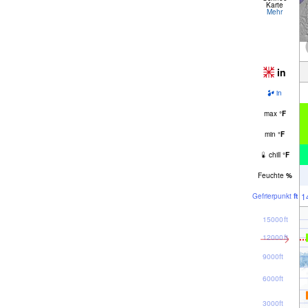
Karte
Mehr
in
in
max
°
F
min
°
F
chill
°
F
Feuchte
%
1
Gefrier­punkt
ft
15000ft
12000ft
9000ft
6000ft
3000ft