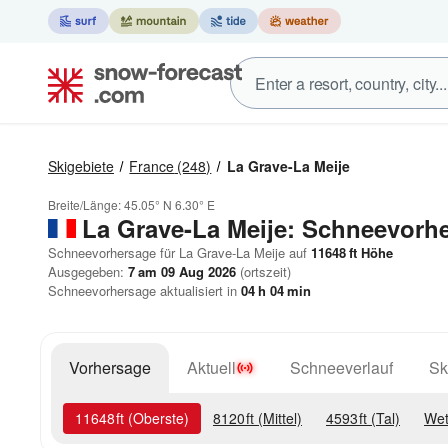
Skigebiete
France
(248)
La Grave-La Meije
Breite/Länge:
45.05° N
6.30° E
La Grave-La Meije: Schneevorh
Schneevorhersage für La Grave-La Meije auf
11648
ft
Höhe
Ausgegeben:
7 am 09 Aug 2026
(ortszeit)
Schneevorhersage aktualisiert in
04
h
04
min
Vorhersage
Aktuell
Schneeverlauf
Sk
11648
ft
(Oberste)
8120
ft
(Mittel)
4593
ft
(Tal)
Wet