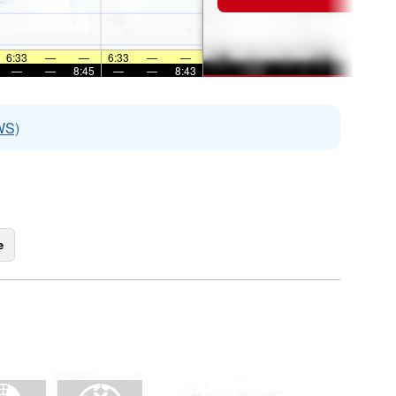
6:33
—
—
6:33
—
—
—
—
8:45
—
—
8:43
WS)
e