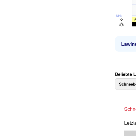
NHN
Lawin
Beliebte 
Schneebe
Schne
Letzt