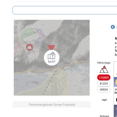
N
s
z
N
b
Höhenlage
11648
ft
8120
ft
e
4593
ft
W
mph
Partnerangebote Snow-Forecast
Schnee