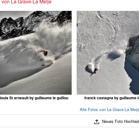
 von La Grave-La Meije
louis St arneault by guillaume le guillou
franck castagna by guillaume le
Alle Fotos von La Grave-La Meij
Neues Foto Hochlad