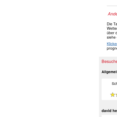
Ande
Die T
Wetter
über 
siehe
Klicke
progno
Besuche
Allgeme
Sc
david h