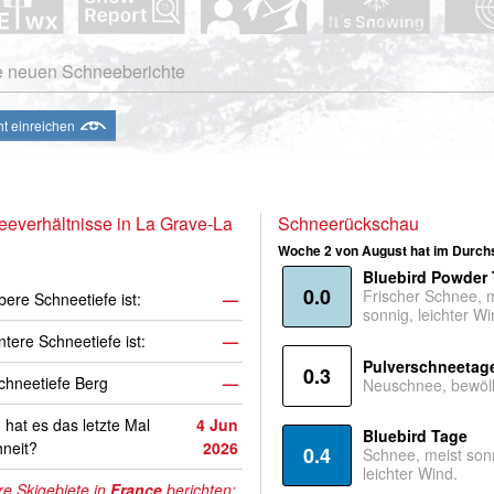
e neuen Schneeberichte
ht einreichen
everhältnisse in La Grave-La
Schneerückschau
Woche 2 von August hat im Durchs
Bluebird Powder
0.0
Frischer Schnee, 
bere Schneetiefe ist:
—
sonnig, leichter Wi
ntere Schneetiefe ist:
—
Pulverschneetag
0.3
hneetiefe Berg
—
Neuschnee, bewölk
hat es das letzte Mal
4 Jun
Bluebird Tage
neit?
2026
0.4
Schnee, meist son
leichter Wind.
e Skigebiete in
France
berichten: