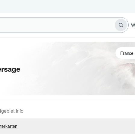
W
ersage
igebiet Info
terkarten