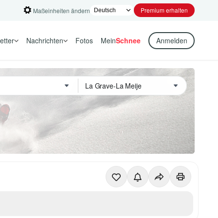
Premium erhalten
Maßeinheiten ändern
etter
Nachrichten
Fotos
Mein
Schnee
Anmelden