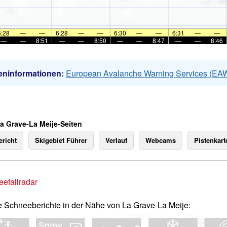
6:28
—
—
6:28
—
—
6:30
—
—
6:31
—
—
—
—
8:51
—
—
8:50
—
—
8:47
—
—
8:46
eninformationen:
European Avalanche Warning Services (EA
La Grave-La Meije-Seiten
richt
Skigebiet Führer
Verlauf
Webcams
Pistenkart
efallradar
e Schneeberichte in der Nähe von La Grave-La Meije: