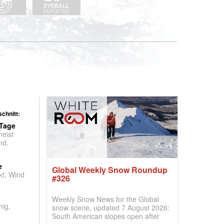
chnitt:
 Tage
meist
nd.
e
Global Weekly Snow Roundup
t, Wind
#326
Weekly Snow News for the Global
nig,
snow scene, updated 7 August 2026:
South American slopes open after