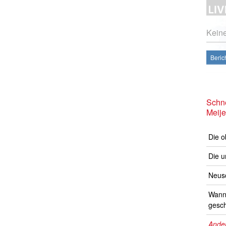
Kein
Beric
Schne
Meije
Die o
Die u
Neusc
Wann 
gesch
Ander