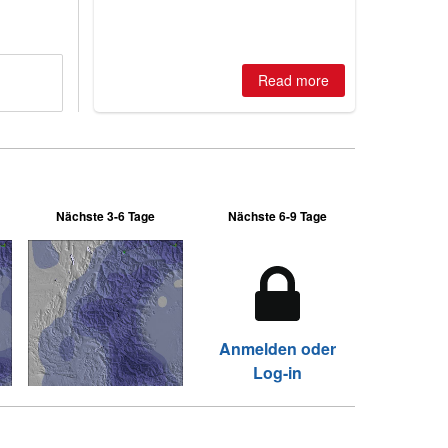
huge snowfalls, New Zealand posts
best conditions of season so far,
Australian areas open most terrain of
2026, northern hemisphere down to
two outdoor areas still open.
Read more
Nächste 3-6 Tage
Nächste 6-9 Tage
Anmelden oder
Log-in