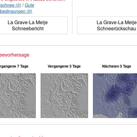
rschnee (0)
/
Gute
nbedingungen (0)
La Grave-La Meije
La Grave-La Meije
Schneebericht
Schneerückschau
eevorhersage
rgangene 7 Tage
Vergangene 3 Tage
Nächsten 3 Tage