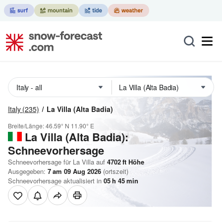
Italy
(235)
La Villa (Alta Badia)
Breite/Länge:
46.59° N
11.90° E
La Villa (Alta Badia):
Schneevorhersage
Schneevorhersage für La Villa auf
4702
ft
Höhe
Ausgegeben:
7 am 09 Aug 2026
(ortszeit)
Schneevorhersage aktualisiert in
05
h
45
min