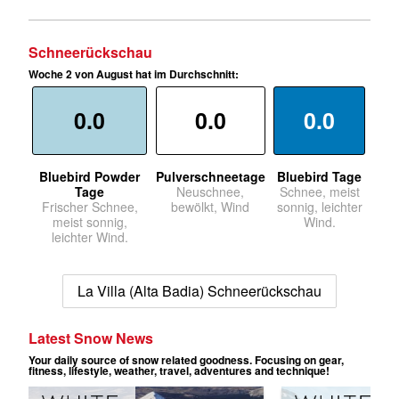
Schneerückschau
Woche 2 von August hat im Durchschnitt:
0.0
0.0
0.0
Bluebird Powder
Pulverschneetage
Bluebird Tage
Tage
Neuschnee,
Schnee, meist
Frischer Schnee,
bewölkt, Wind
sonnig, leichter
meist sonnig,
Wind.
leichter Wind.
La Villa (Alta Badia) Schneerückschau