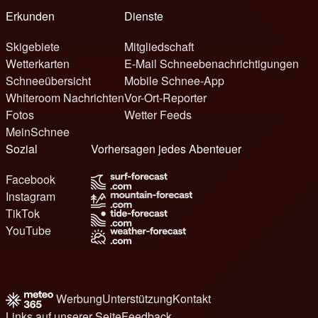
Erkunden
Dienste
Skigebiete
Mitgliedschaft
Wetterkarten
E-Mail Schneebenachrichtigungen
Schneeübersicht
Mobile Schnee-App
Whiteroom Nachrichten
Vor-Ort-Reporter
Fotos
Wetter Feeds
MeinSchnee
Sozial
Vorhersagen jedes Abenteuer
Facebook
Instagram
TikTok
YouTube
Werbung
Unterstützung
Kontakt
Links auf unserer Seite
Feedback