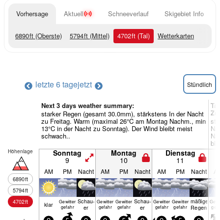
Vorhersage
Aktuell
Schneeverlauf
Skigebiet Info
6890
ft
(Oberste)
5794
ft
(Mittel)
4702
ft
(Tal)
Wetterkarten
letzte 6 tage
jetzt
Stündlich
Next 3 days weather summary:
Tag
Zu
starker Regen (gesamt 30.0mm), stärkstens In der Nacht
zu Freitag. Warm (maximal 26°C am Montag Nachm., min
sta
13°C in der Nacht zu Sonntag). Der Wind bleibt meist
Na
schwach..
Nac
ble
Höhenlage
Sonntag
Montag
Dienstag
9
10
11
AM
PM
Nacht
AM
PM
Nacht
AM
PM
Nacht
A
6890
ft
5794
ft
Schau­
Schau­
mäßiger
4702
ft
Gewitter
Gewitter
Gewitter
Gewitter
Gewitter
Gewi
klar
er
er
Regen
gefahr
gefahr
gefahr
gefahr
gefahr
gef