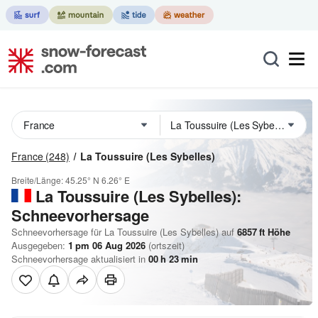
France
(248)
La Toussuire (Les Sybelles)
Breite/Länge:
45.25° N
6.26° E
La Toussuire (Les Sybelles):
Schneevorhersage
Schneevorhersage für La Toussuire (Les Sybelles) auf
6857
ft
Höhe
Ausgegeben:
1 pm 06 Aug 2026
(ortszeit)
Schneevorhersage aktualisiert in
00
h
23
min