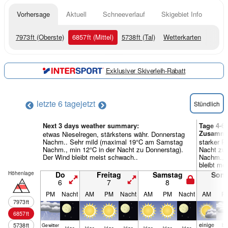
Vorhersage
Aktuell
Schneeverlauf
Skigebiet Info
7973
ft
(Oberste)
6857
ft
(Mittel)
5738
ft
(Tal)
Wetterkarten
Exklusiver Skiverleih-Rabatt
letzte 6 tage
jetzt
Stündlich
Next 3 days weather summary:
Tage 4-6 
Zusamme
etwas Nieselregen, stärkstens währ. Donnerstag
Nachm.. Sehr mild (maximal 19°C am Samstag
starker R
Nachm., min 12°C in der Nacht zu Donnerstag).
Nacht zu
Der Wind bleibt meist schwach..
Nachm., m
bleibt me
Höhenlage
Do
Freitag
Samstag
Son
6
7
8
9
PM
Nacht
AM
PM
Nacht
AM
PM
Nacht
AM
P
7973
ft
6857
ft
einige
be
5738
ft
Gewitter
klar
klar
klar
klar
klar
klar
klar