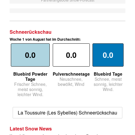
Schneerückschau
Woche 1 von August hat im Durchschnitt:
0.0
0.0
0.0
Bluebird Powder
Pulverschneetage
Bluebird Tage
Tage
Neuschnee,
Schnee, meist
Frischer Schnee,
bewölkt, Wind
sonnig, leichter
meist sonnig,
Wind.
leichter Wind.
La Toussuire (Les Sybelles) Schneerückschau