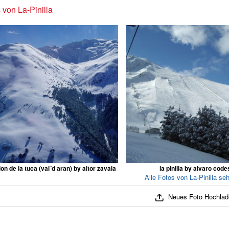
 von La-Pinilla
on de la tuca (val´d aran) by aitor zavala
la pinilla by alvaro code
Alle Fotos von La-Pinilla se
Neues Foto Hochlad