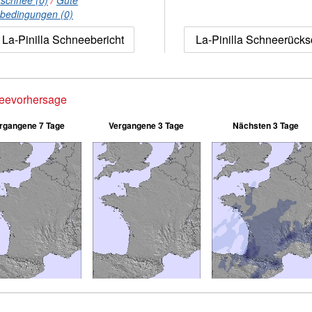
rschnee (0)
/
Gute
nbedingungen (0)
La-Pinilla Schneebericht
La-Pinilla Schneerück
eevorhersage
rgangene 7 Tage
Vergangene 3 Tage
Nächsten 3 Tage