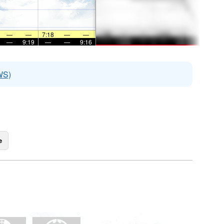
—
—
7:18
—
—
—
9:19
—
—
9:16
WS)
e