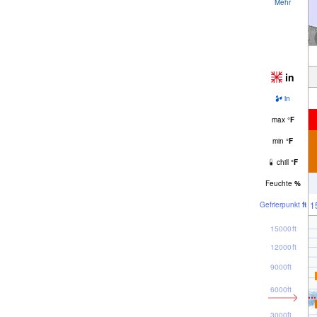
Mehr
in
in
max
°
F
min
°
F
chill
°
F
Feuchte
%
1
Gefrier­punkt
ft
15000ft
12000ft
9000ft
6000ft
3000ft