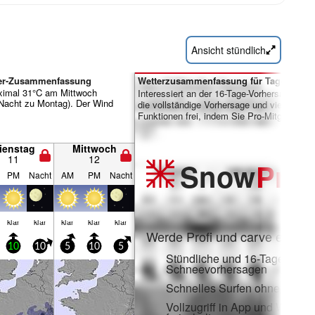
Ansicht stündlich
tter-Zusammenfassung
Wetterzusammenfassung für Tage 7-16:
ximal 31°C am Mittwoch
Interessiert an der 16-Tage-Vorhersage? Sc
Nacht zu Montag). Der Wind
die vollständige Vorhersage und viele weite
Funktionen frei, indem Sie Pro-Mitglied wer
ienstag
Mittwoch
11
12
Snow
Pro
PM
Nacht
AM
PM
Nacht
klar
klar
klar
klar
klar
Werde Profi und carve ein:
10
10
5
10
5
Stündliche und 16-Tage-
Schneevorhersagen
Schnelles Surfen ohne Werb
Vollzugriff in App und Web