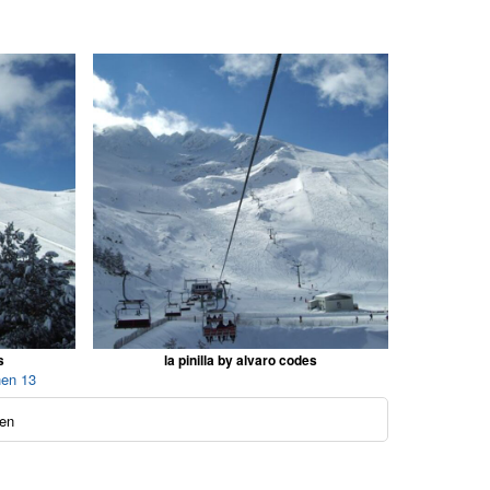
s
la pinilla by alvaro codes
hen 13
en