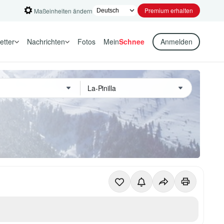
Premium erhalten
Maßeinheiten ändern
etter
Nachrichten
Fotos
Mein
Schnee
Anmelden