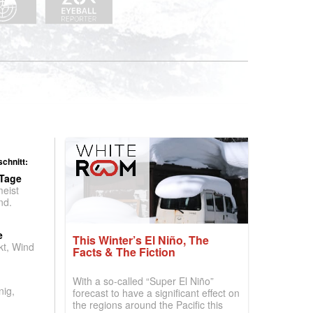
chnitt:
 Tage
meist
nd.
e
This Winter’s El Niño, The
t, Wind
Facts & The Fiction
With a so-called “Super El Niño”
nig,
forecast to have a significant effect on
the regions around the Pacific this