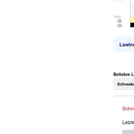
NHN
Lawin
Beliebte L
Schneebe
Schne
Letzt