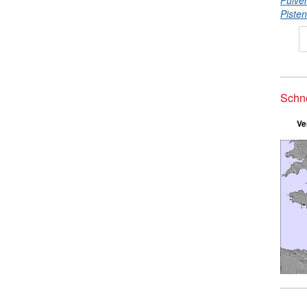
Pulve
Piste
Schn
Ve