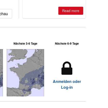
winter, the question skiers are asking
is simple: book now or wait, and
where are the best odds?
Read more
schau
Nächste 3-6 Tage
Nächste 6-9 Tage
Anmelden oder
Log-in