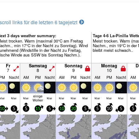
scroll links für die letzten 6 tage
jetzt
ext 3 days weather summary:
Tage 4-6 La-Pinilla We
eist trocken. Warm (maximal 30°C am Freitag
Meist trocken. Warm (ma
achm., min 17°C in der Nacht zu Sonntag). Wind
Nachm., min 19°C in der 
unehmend (Windstille in der Nacht zu Freitag,
bleibt meist schwach..
rische Winde aus SSW bis Sonntag Nachm.).
Fr
Samstag
Sonntag
Montag
D
7
8
9
10
PM
Nacht
AM
PM
Nacht
AM
PM
Nacht
AM
PM
Nacht
AM
einige
klar
klar
klar
klar
klar
klar
klar
klar
klar
klar
klar
Wolken
10
5
5
15
5
10
20
5
5
10
5
5