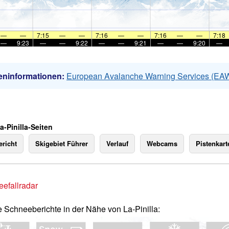
—
—
7:15
—
—
7:16
—
—
7:16
—
—
7:18
—
9:23
—
—
9:22
—
—
9:21
—
—
9:20
—
eninformationen:
European Avalanche Warning Services (EA
a-Pinilla-Seiten
richt
Skigebiet Führer
Verlauf
Webcams
Pistenkart
efallradar
e Schneeberichte in der Nähe von La-Pinilla: