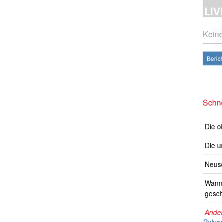
Kein
Beric
Schne
Die o
Die u
Neusc
Wann 
gesch
Ander