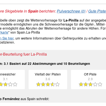
re Skigebiete in
Spain
berichten:
Pulverschnee (0)
/
Gute Pist
abelle oben zeigt die Wettervorhersage für
La-Pinilla
auf der angegeb
modelle ermöglichen uns die Schneevorhersage für die Gipfel-, Mittel- 
le ermöglicht das Abrufen der Wettervorhersage für andere Höhen. Für 
rkarte
" von Spain.La-Pinilla
n Sie hier
, um weitere Informationen über Gefrierpunkte zu erhalten u
stizieren.
-Beurteilung fuer La-Pinilla
in:
3.1
Basiert auf
22
Abstimmungen und
10
Beurteilungen
hneesicher
Vielfalt der Pisten
Off Piste
3.1
3.6
2.9
ro Fernández
aus Spain schreibt: