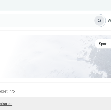
W
biet Info
erkarten