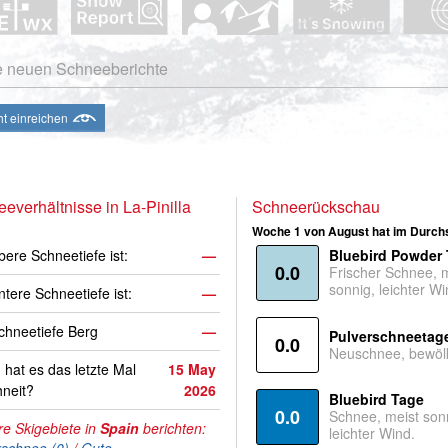
e neuen Schneeberichte
ht einreichen
everhältnisse in La-Pinilla
Schneerückschau
Woche 1 von August hat im Durchs
bere Schneetiefe ist:
—
Bluebird Powder
0.0
Frischer Schnee, 
sonnig, leichter Wi
ntere Schneetiefe ist:
—
hneetiefe Berg
—
Pulverschneetag
0.0
Neuschnee, bewölk
hat es das letzte Mal
15 May
neit?
2026
Bluebird Tage
0.0
Schnee, meist son
e Skigebiete in
Spain
berichten:
leichter Wind.