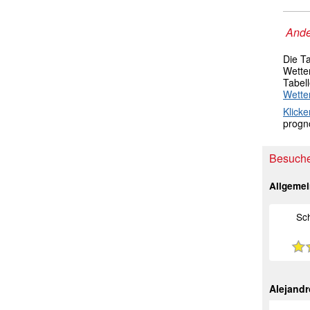
Ande
Die T
Wetter
Tabel
Wette
Klicke
progno
Besucher
Allgeme
Sc
Alejand