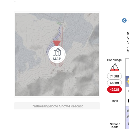
N
M
N
z
f
Höhenlage
7458
ft
6188
ft
4922
ft
mph
Partnerangebote Snow-Forecast
Schnee
Karte