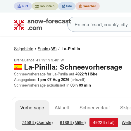
Skigebiete
Spain
(35)
La-Pinilla
Breite/Länge:
41.19° N
3.48° W
La-Pinilla: Schneevorhersage
Schneevorhersage für La-Pinilla auf
4922
ft
Höhe
Ausgegeben:
1 pm 07 Aug 2026
(ortszeit)
Schneevorhersage aktualisiert in
03
h
09
min
Vorhersage
Aktuell
Schneeverlauf
Skige
7458
ft
(Oberste)
6188
ft
(Mittel)
4922
ft
(Tal)
Wett