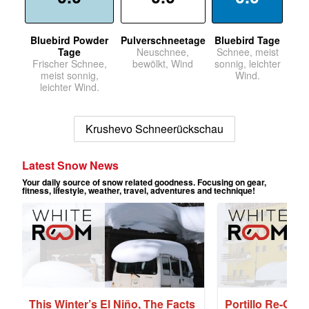
Bluebird Powder
Pulverschneetage
Bluebird Tage
Tage
Neuschnee,
Schnee, meist
Frischer Schnee,
bewölkt, Wind
sonnig, leichter
meist sonnig,
Wind.
leichter Wind.
Krushevo Schneerückschau