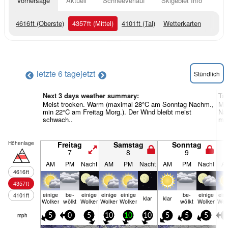
Vorhersage
Aktuell
Schneeverlauf
Skigebiet Info
4616
ft
(Oberste)
4357
ft
(Mittel)
4101
ft
(Tal)
Wetterkarten
letzte 6 tage
jetzt
Stündlich
Next 3 days weather summary:
Ta
Meist trocken. Warm (maximal 28°C am Sonntag Nachm.,
Me
min 22°C am Freitag Morg.). Der Wind bleibt meist
Nac
schwach..
mei
Höhenlage
Freitag
Samstag
Sonntag
7
8
9
AM
PM
Nacht
AM
PM
Nacht
AM
PM
Nacht
A
4616
ft
4357
ft
einige
be­
einige
einige
einige
be­
einige
ein
4101
ft
klar
klar
Wolken
wölkt
Wolken
Wolken
Wolken
wölkt
Wolken
Wol
mph
5
0
5
10
10
10
5
5
5
5