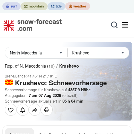
Rep. of N. Macedonia
(10)
Krushevo
Breite/Länge:
41.45° N
21.18° E
Krushevo: Schneevorhersage
Schneevorhersage für Krushevo auf
4357
ft
Höhe
Ausgegeben:
7 am 07 Aug 2026
(ortszeit)
Schneevorhersage aktualisiert in
05
h
04
min