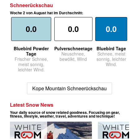
Schneerückschau
Woche 2 von August hat im Durchschnitt:
0.0
0.0
0.0
Bluebird Powder
Pulverschneetage
Bluebird Tage
Tage
Neuschnee,
Schnee, meist
Frischer Schnee,
bewölkt, Wind
sonnig, leichter
meist sonnig,
Wind.
leichter Wind.
Kope Mountain Schneerückschau