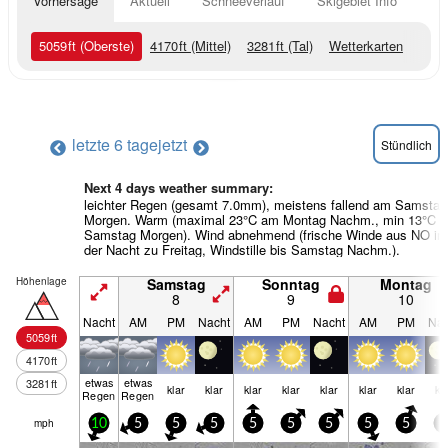
Vorhersage
Aktuell
Schneeverlauf
Skigebiet Info
5059
ft
(Oberste)
4170
ft
(Mittel)
3281
ft
(Tal)
Wetterkarten
letzte 6 tage
jetzt
Stündlich
Next 4 days weather summary:
leichter Regen (gesamt 7.0mm), meistens fallend am Samstag
Morgen. Warm (maximal 23°C am Montag Nachm., min 13°C 
Samstag Morgen). Wind abnehmend (frische Winde aus NO in
der Nacht zu Freitag, Windstille bis Samstag Nachm.).
Höhenlage
Samstag
Sonntag
Montag
8
9
10
Nacht
AM
PM
Nacht
AM
PM
Nacht
AM
PM
Nac
5059
ft
4170
ft
etwas
etwas
3281
ft
klar
klar
klar
klar
klar
klar
klar
kl
Regen
Regen
mph
10
5
5
5
5
5
5
5
5
5