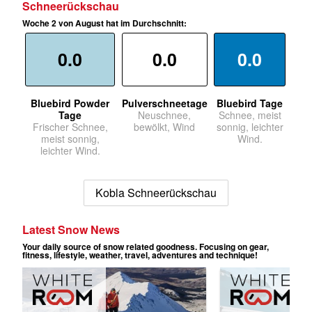
Schneerückschau
Woche 2 von August hat im Durchschnitt:
0.0
0.0
0.0
Bluebird Powder
Pulverschneetage
Bluebird Tage
Tage
Neuschnee,
Schnee, meist
Frischer Schnee,
bewölkt, Wind
sonnig, leichter
meist sonnig,
Wind.
leichter Wind.
Kobla Schneerückschau