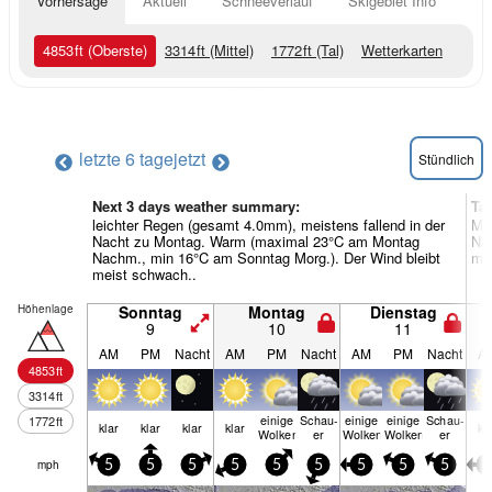
Vorhersage
Aktuell
Schneeverlauf
Skigebiet Info
4853
ft
(Oberste)
3314
ft
(Mittel)
1772
ft
(Tal)
Wetterkarten
letzte 6 tage
jetzt
Stündlich
Next 3 days weather summary:
Ta
leichter Regen (gesamt 4.0mm), meistens fallend in der
Me
Nacht zu Montag. Warm (maximal 23°C am Montag
Nac
Nachm., min 16°C am Sonntag Morg.). Der Wind bleibt
mei
meist schwach..
Höhenlage
Sonntag
Montag
Dienstag
9
10
11
AM
PM
Nacht
AM
PM
Nacht
AM
PM
Nacht
A
4853
ft
3314
ft
einige
Schau­
einige
einige
Schau­
1772
ft
klar
klar
klar
klar
kl
Wolken
er
Wolken
Wolken
er
mph
5
5
5
5
5
5
5
5
5
5