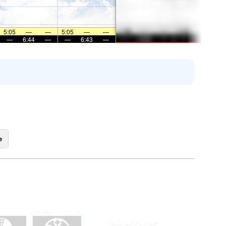
5:05
—
—
5:05
—
—
—
6:44
—
—
6:43
—
e