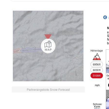
N
s
S
N
b
Höhenlage
6956
ft
6030
ft
5109
ft
Ge
g
mph
Partnerangebote Snow-Forecast
Schnee
Karte
Mehr