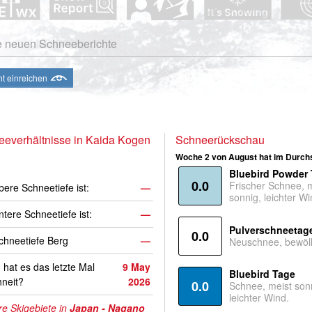
e neuen Schneeberichte
ht einreichen
everhältnisse in Kaida Kogen
Schneerückschau
Woche 2 von August hat im Durchs
Bluebird Powder
0.0
Frischer Schnee, 
bere Schneetiefe ist:
—
sonnig, leichter Wi
ntere Schneetiefe ist:
—
Pulverschneetag
0.0
hneetiefe Berg
—
Neuschnee, bewölk
hat es das letzte Mal
9 May
Bluebird Tage
neit?
2026
0.0
Schnee, meist son
leichter Wind.
e Skigebiete in
Japan - Nagano