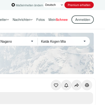
Premium erhalten
Maßeinheiten ändern
etter
Nachrichten
Fotos
Mein
Schnee
Anmelden