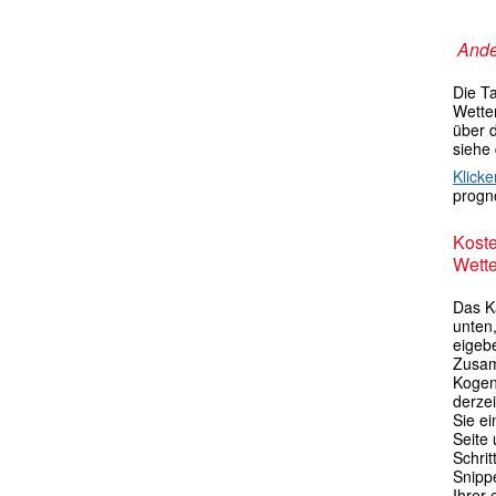
Ande
Die T
Wetter
über 
siehe
Klicke
progno
Kost
Wette
Das K
unten,
eigebe
Zusam
Kogen
derze
Sie ei
Seite 
Schri
Snipp
Ihrer