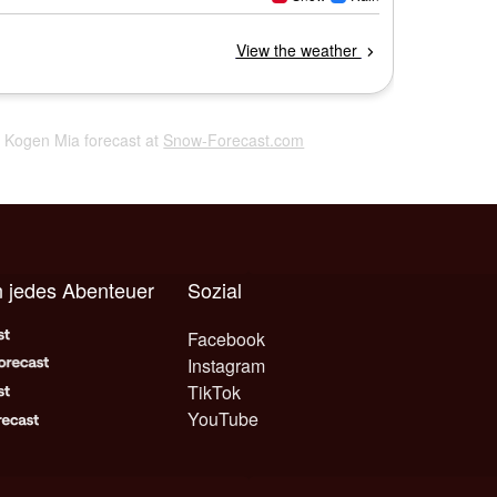
a Kogen Mia forecast at
Snow-Forecast.com
 jedes Abenteuer
Sozial
Facebook
Instagram
TikTok
YouTube