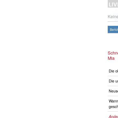
Kein
Beric
Schne
Mia
Die o
Die u
Neusc
Wann 
gesch
Ander