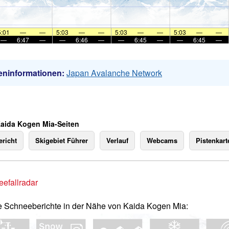
5:01
—
—
5:03
—
—
5:03
—
—
5:03
—
—
—
6:47
—
—
6:46
—
—
6:45
—
—
6:45
—
eninformationen:
Japan Avalanche Network
Kaida Kogen Mia-Seiten
richt
Skigebiet Führer
Verlauf
Webcams
Pistenkart
efallradar
e Schneeberichte in der Nähe von Kaida Kogen Mia: