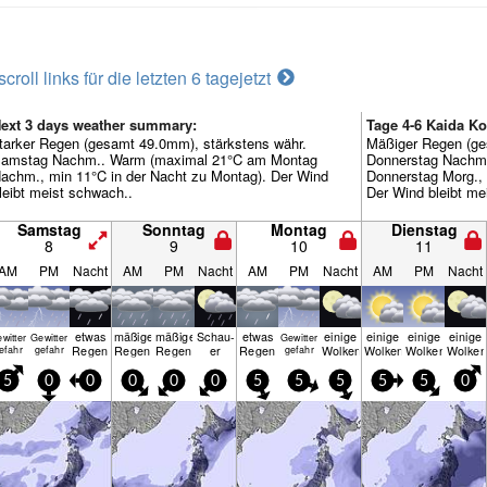
scroll links für die letzten 6 tage
jetzt
ext 3 days weather summary:
Tage 4-6 Kaida K
tarker Regen (gesamt 49.0mm), stärkstens währ.
Mäßiger Regen (ge
amstag Nachm.. Warm (maximal 21°C am Montag
Donnerstag Nachm
achm., min 11°C in der Nacht zu Montag). Der Wind
Donnerstag Morg., 
leibt meist schwach..
Der Wind bleibt me
Samstag
Sonntag
Montag
Dienstag
8
9
10
11
AM
PM
Nacht
AM
PM
Nacht
AM
PM
Nacht
AM
PM
Nacht
etwas
mäßiger
mäßiger
Schau­
etwas
einige
einige
einige
einige
witter
Gewitter
Gewitter
Regen
Regen
Regen
er
Regen
Wolken
Wolken
Wolken
Wolken
efahr
gefahr
gefahr
5
0
0
0
0
0
5
5
5
5
5
0