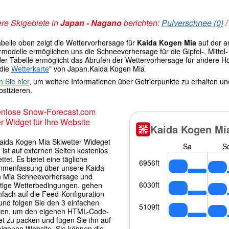
re Skigebiete in
Japan - Nagano
berichten:
Pulverschnee (0)
abelle oben zeigt die Wettervorhersage für
Kaida Kogen Mia
auf der 
modelle ermöglichen uns die Schneevorhersage für die Gipfel-, Mittel- 
der Tabelle ermöglicht das Abrufen der Wettervorhersage für andere H
 die
Wetterkarte
" von Japan.Kaida Kogen Mia
n Sie hier
, um weitere Informationen über Gefrierpunkte zu erhalten u
stizieren.
enlose Snow-Forecast.com
r Widget für Ihre Website
aida Kogen Mia Skiwetter Wideget
 ist auf externen Seiten kostenlos
ttet. Es bietet eine tägliche
menfassung über unsere Kaida
 Mia Schneevorhersage und
itige Wetterbedingungen. gehen
nfach auf die Feed-Konfiguration
und folgen Sie den 3 einfachen
tten, um den eigenen HTML-Code-
et zu packen und fügen Sie ihn auf
 eigenen Website. Sie können die