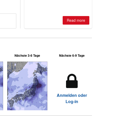
best conditions of season so far,
Australian areas open most terrain of
2026, northern hemisphere down to
two outdoor areas still open.
Read more
Nächste 3-6 Tage
Nächste 6-9 Tage
Anmelden oder
Log-in