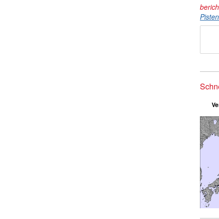
beric
Piste
Schn
Ve