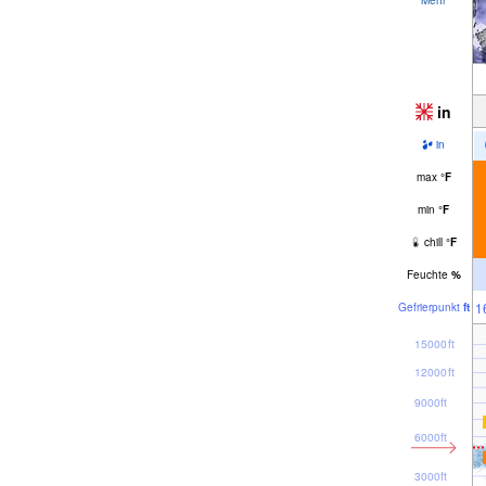
in
in
max
°
F
min
°
F
chill
°
F
Feuchte
%
1
Gefrier­punkt
ft
15000ft
12000ft
9000ft
6000ft
3000ft