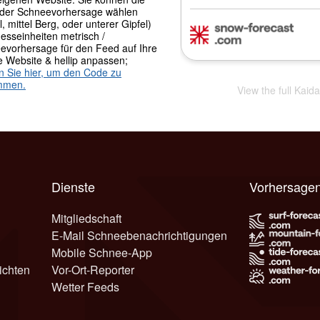
der Schneevorhersage wählen
l, mittel Berg, oder unterer Gipfel)
esseinheiten metrisch /
evorhersage für den Feed auf Ihre
e Website & hellip anpassen;
en Sie hier, um den Code zu
mmen.
View the full Kaid
Dienste
Vorhersagen
Mitgliedschaft
E-Mail Schneebenachrichtigungen
Mobile Schnee-App
ichten
Vor-Ort-Reporter
Wetter Feeds