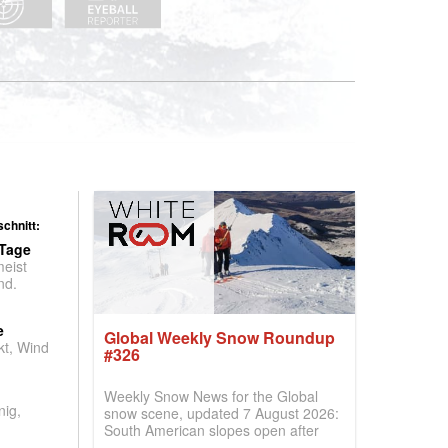
chnitt:
 Tage
meist
nd.
e
Global Weekly Snow Roundup
t, Wind
#326
Weekly Snow News for the Global
nig,
snow scene, updated 7 August 2026:
South American slopes open after
huge snowfalls, New Zealand posts