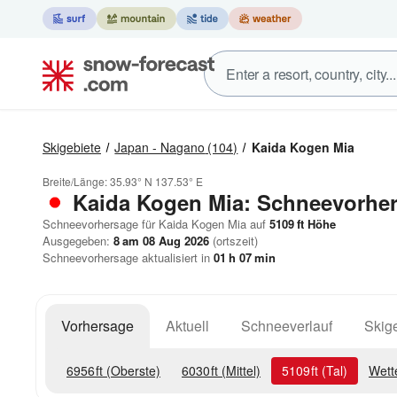
Skigebiete
Japan - Nagano
(104)
Kaida Kogen Mia
Breite/Länge:
35.93° N
137.53° E
Kaida Kogen Mia: Schneevorhe
Schneevorhersage für Kaida Kogen Mia auf
5109
ft
Höhe
Ausgegeben:
8 am 08 Aug 2026
(ortszeit)
Schneevorhersage aktualisiert in
01
h
07
min
Vorhersage
Aktuell
Schneeverlauf
Skige
6956
ft
(Oberste)
6030
ft
(Mittel)
5109
ft
(Tal)
Wett