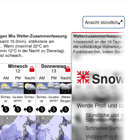
Ansicht stündlich
ogen Mia Wetter-Zusammenfassung
Wetterzusammenfassung für Tage 
samt 15.0mm), stärkstens am
Interessiert an der 16-Tage-Vorhersa
.. Warm (maximal 22°C am
die vollständige Vorhersage und viele
min 12°C in der Nacht zu Dienstag).
Funktionen frei, indem Sie Pro-Mitgl
ist schwach..
Mittwoch
Donnerstag
12
13
Snow
Pr
AM
PM
Nacht
AM
PM
Nacht
Schau­
Schau­
Schau­
etwas
Gewitter
Gewitter
er
er
er
Regen
gefahr
gefahr
Werde Profi und carve ei
5
5
5
5
5
5
Stündliche und 16-Tage-
Schneevorhersagen
Schnelles Surfen ohne
Vollzugriff in App und 