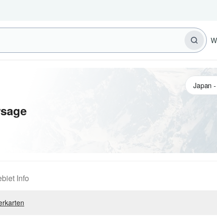
W
rsage
biet Info
erkarten