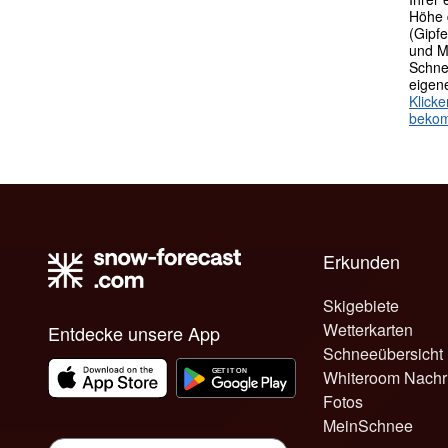
Höhe 
(Gipfe
und M
Schne
eigen
Klick
beko
Erkunden
Skigebiete
Wetterkarten
Entdecke unsere App
Schneeübersicht
Whiteroom Nachr
Fotos
MeinSchnee