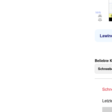
NHN
Lawin
Beliebte 
Schneebe
Schne
Letzt