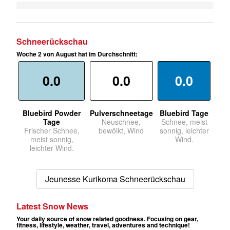
Schneerückschau
Woche 2 von August hat im Durchschnitt:
0.0
0.0
0.0
Bluebird Powder
Pulverschneetage
Bluebird Tage
Tage
Neuschnee,
Schnee, meist
Frischer Schnee,
bewölkt, Wind
sonnig, leichter
meist sonnig,
Wind.
leichter Wind.
Jeunesse Kurikoma Schneerückschau