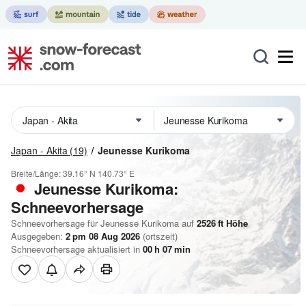
Japan - Akita
(19)
Jeunesse Kurikoma
Breite/Länge:
39.16° N
140.73° E
Jeunesse Kurikoma:
Schneevorhersage
Schneevorhersage für Jeunesse Kurikoma auf
2526
ft
Höhe
Ausgegeben:
2 pm 08 Aug 2026
(ortszeit)
Schneevorhersage aktualisiert in
00
h
07
min