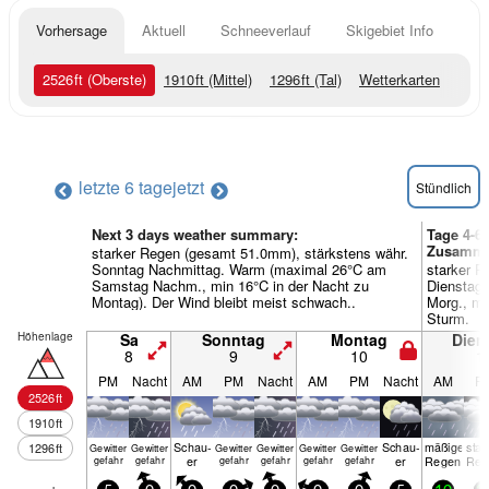
Vorhersage
Aktuell
Schneeverlauf
Skigebiet Info
2526
ft
(Oberste)
1910
ft
(Mittel)
1296
ft
(Tal)
Wetterkarten
letzte 6 tage
jetzt
Stündlich
Next 3 days weather summary:
Tage 4-6
Zusamme
starker Regen (gesamt 51.0mm), stärkstens währ.
Sonntag Nachmittag. Warm (maximal 26°C am
starker R
Samstag Nachm., min 16°C in der Nacht zu
Dienstag
Montag). Der Wind bleibt meist schwach..
Morg., mi
Sturm.
Höhenlage
Sa
Sonntag
Montag
Dien
8
9
10
1
PM
Nacht
AM
PM
Nacht
AM
PM
Nacht
AM
P
2526
ft
1910
ft
Schau­
Schau­
mäßiger
star
1296
ft
Gewitter
Gewitter
Gewitter
Gewitter
Gewitter
Gewitter
er
er
Regen
Reg
gefahr
gefahr
gefahr
gefahr
gefahr
gefahr