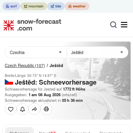
Czech Republic
(107)
Ještěd
Breite/Länge:
50.73° N
14.97° E
Ještěd: Schneevorhersage
Schneevorhersage für Jested auf
1772
ft
Höhe
Ausgegeben:
1 am 08 Aug 2026
(ortszeit)
Schneevorhersage aktualisiert in
05
h
36
min