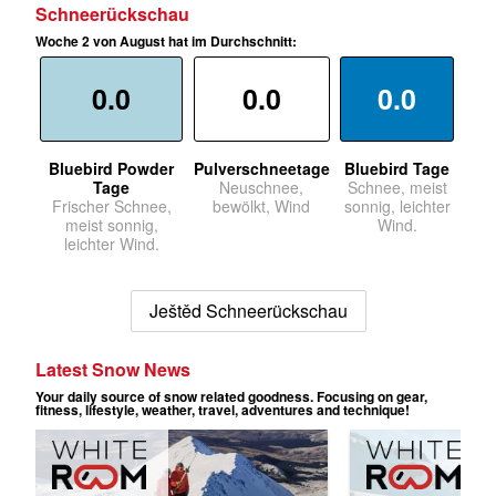
Schneerückschau
Woche 2 von August hat im Durchschnitt:
0.0
0.0
0.0
Bluebird Powder
Pulverschneetage
Bluebird Tage
Tage
Neuschnee,
Schnee, meist
Frischer Schnee,
bewölkt, Wind
sonnig, leichter
meist sonnig,
Wind.
leichter Wind.
Ještěd Schneerückschau