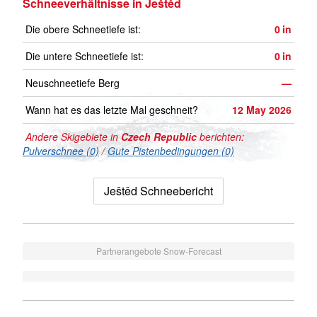
Schneeverhältnisse in Ještěd
Die obere Schneetiefe ist:
0
in
Die untere Schneetiefe ist:
0
in
Neuschneetiefe Berg
—
Wann hat es das letzte Mal geschneit?
12 May 2026
Andere Skigebiete in
Czech Republic
berichten:
Pulverschnee (0)
/
Gute Pistenbedingungen (0)
Ještěd Schneebericht
Partnerangebote Snow-Forecast