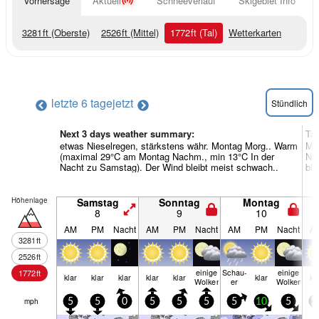
Vorhersage
Aktuell
Schneeverlauf
Skigebiet Info
3281
ft
(Oberste)
2526
ft
(Mittel)
1772
ft
(Tal)
Wetterkarten
letzte 6 tage
jetzt
Stündlich
Next 3 days weather summary:
Ta
etwas Nieselregen, stärkstens währ. Montag Morg.. Warm
Me
(maximal 29°C am Montag Nachm., min 13°C In der
Nac
Nacht zu Samstag). Der Wind bleibt meist schwach..
ble
Höhenlage
Samstag
Sonntag
Montag
8
9
10
AM
PM
Nacht
AM
PM
Nacht
AM
PM
Nacht
A
3281
ft
2526
ft
einige
Schau­
einige
1772
ft
klar
klar
klar
klar
klar
klar
kl
Wolken
er
Wolken
mph
5
5
0
5
5
5
5
10
5
1