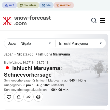
Japan - Niigata
(65)
Ishiuchi Maruyama
Breite/Länge:
36.97° N
138.79° E
Ishiuchi Maruyama:
Schneevorhersage
Schneevorhersage für Ishiuchi Maruyama auf
840
ft
Höhe
Ausgegeben:
8 pm 10 Aug 2026
(ortszeit)
Schneevorhersage aktualisiert in
00
h
06
min