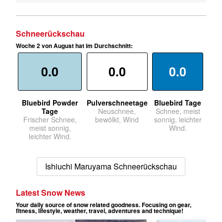
Schneerückschau
Woche 2 von August hat im Durchschnitt:
0.0
0.0
0.0
Bluebird Powder
Pulverschneetage
Bluebird Tage
Tage
Neuschnee,
Schnee, meist
Frischer Schnee,
bewölkt, Wind
sonnig, leichter
meist sonnig,
Wind.
leichter Wind.
Ishiuchi Maruyama Schneerückschau