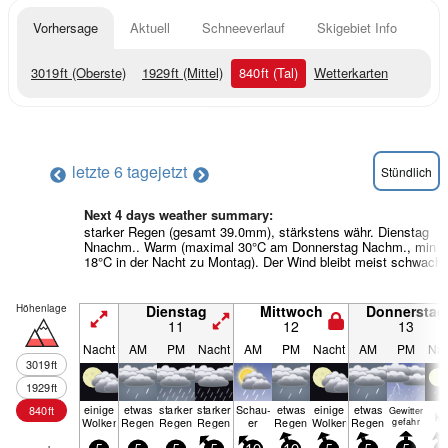
Vorhersage
Aktuell
Schneeverlauf
Skigebiet Info
3019
ft
(Oberste)
1929
ft
(Mittel)
840
ft
(Tal)
Wetterkarten
letzte 6 tage
jetzt
Stündlich
Next 4 days weather summary:
starker Regen (gesamt 39.0mm), stärkstens währ. Dienstag
Nnachm.. Warm (maximal 30°C am Donnerstag Nachm., min
18°C in der Nacht zu Montag). Der Wind bleibt meist schwach.
Höhenlage
Dienstag
Mittwoch
Donnerstag
11
12
13
Nacht
AM
PM
Nacht
AM
PM
Nacht
AM
PM
Nac
3019
ft
1929
ft
einige
etwas
starker
starker
Schau­
etwas
einige
etwas
840
ft
Gewitter
kl
Wolken
Regen
Regen
Regen
er
Regen
Wolken
Regen
gefahr