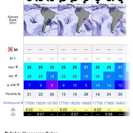
Schnee
Karte
Mehr
in
—
—
—
—
—
—
—
—
—
—
—
—
—
—
—
—
—
—
in
25
25
23
25
25
21
25
23
21
2
max
°
F
23
23
19
23
23
19
23
21
19
2
min
°
F
7
9
3
9
10
5
14
14
12
9
chill
°
F
21
22
28
13
15
28
16
24
35
3
Feuchte
%
17600
18200
16700
17700
18200
16600
17700
17900
16400
172
Gefrier­punkt
ft
6:22
—
—
6:22
—
—
6:22
—
—
6:
—
6:07
—
—
6:07
—
—
6:08
—