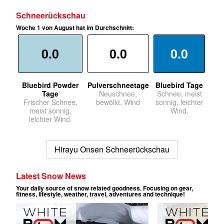
Schneerückschau
Woche 1 von August hat im Durchschnitt:
0.0
0.0
0.0
Bluebird Powder
Pulverschneetage
Bluebird Tage
Tage
Neuschnee,
Schnee, meist
Frischer Schnee,
bewölkt, Wind
sonnig, leichter
meist sonnig,
Wind.
leichter Wind.
Hirayu Onsen Schneerückschau