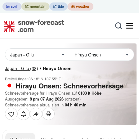
Japan - Gifu
(38)
Hirayu Onsen
Breite/Länge:
36.18° N
137.55° E
Hirayu Onsen: Schneevorhersage
Schneevorhersage für Hirayu Onsen auf
6103
ft
Höhe
Ausgegeben:
8 pm 07 Aug 2026
(ortszeit)
Schneevorhersage aktualisiert in
04
h
40
min