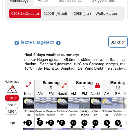
Vorhersage
Aktuell
Schneeverlauf
Skigebiet Info
6103
ft
(Oberste)
5200
ft
(Mittel)
4298
ft
(Tal)
Wetterkarten
letzte 6 tage
jetzt
Stündlich
Next 4 days weather summary:
starker Regen (gesamt 45.0mm), stärkstens währ. Samstag
Nachm.. Sehr mild (maximal 19°C am Samstag Morgen, min
15°C in der Nacht zu Sonntag). Der Wind bleibt meist schwach
Höhenlage
Samstag
Sonntag
Montag
8
9
10
Nacht
AM
PM
Nacht
AM
PM
Nacht
AM
PM
Nac
6103
ft
5200
ft
Schau­
Schau­
mäßiger
Schau­
Schau­
ein
4298
ft
Gewitter
Gewitter
Gewitter
Gewitter
er
er
Regen
er
er
Wol
gefahr
gefahr
gefahr
gefahr
mph
0
0
0
0
0
0
0
5
5
5