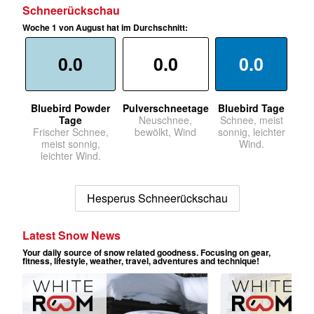
Schneerückschau
Woche 1 von August hat im Durchschnitt:
0.0
0.0
0.0
Bluebird Powder
Pulverschneetage
Bluebird Tage
Tage
Neuschnee,
Schnee, meist
Frischer Schnee,
bewölkt, Wind
sonnig, leichter
meist sonnig,
Wind.
leichter Wind.
Hesperus Schneerückschau