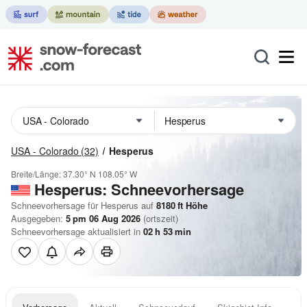
USA - Colorado
(32)
Hesperus
Breite/Länge:
37.30° N
108.05° W
Hesperus: Schneevorhersage
Schneevorhersage für Hesperus auf
8180
ft
Höhe
Ausgegeben:
5 pm 06 Aug 2026
(ortszeit)
Schneevorhersage aktualisiert in
02
h
53
min