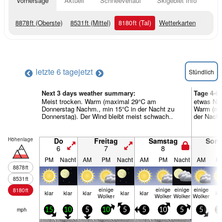
Vorhersage
Aktuell
Schneeverlauf
Skigebiet Info
8878
ft
(Oberste)
8531
ft
(Mittel)
8180
ft
(Tal)
Wetterkarten
letzte 6 tage
jetzt
Stündlich
Next 3 days weather summary:
Tage 4-6
Meist trocken. Warm (maximal 29°C am
etwas Nie
Donnerstag Nachm., min 15°C in der Nacht zu
Warm (ma
Donnerstag). Der Wind bleibt meist schwach..
der Nacht
Höhenlage
Do
Freitag
Samstag
Son
6
7
8
9
PM
Nacht
AM
PM
Nacht
AM
PM
Nacht
AM
P
8878
ft
8531
ft
einige
einige
einige
einige
8180
ft
klar
klar
klar
klar
klar
kl
Wolken
Wolken
Wolken
Wolken
mph
15
10
5
10
5
5
10
5
5
2