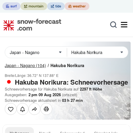
Japan - Nagano
(104)
Hakuba Norikura
Breite/Länge:
36.72° N
137.88° E
Hakuba Norikura: Schneevorhersage
Schneevorhersage für Hakuba Norikura auf
2297
ft
Höhe
Ausgegeben:
2 pm 09 Aug 2026
(ortszeit)
Schneevorhersage aktualisiert in
03
h
27
min