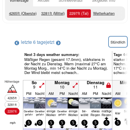
Vorhersage
Aktuell
Schneeverlauf
Skigebiet Info
4265
ft
(Oberste)
3281
ft
(Mittel)
2297
ft
(Tal)
Wetterkarten
letzte 6 tage
jetzt
Stündlich
Next 3 days weather summary:
Tage 4-6
Mäßiger Regen (gesamt 17.0mm), stärkstens in
starker R
der Nacht zu Dienstag. Warm (maximal 27°C am
Nachm.. 
Montag Morg., min 14°C in der Nacht zu Montag).
17°C in d
Der Wind bleibt meist schwach..
schwach.
Höhenlage
So
Montag
Dienstag
Mitt
9
10
11
1
PM
Nacht
AM
PM
Nacht
AM
PM
Nacht
AM
P
4265
ft
3281
ft
einige
einige
be­
etwas
mäßiger
Sch
2297
ft
Gewitter
Gewitter
Gewitter
klar
Wolken
Wolken
wölkt
Regen
Regen
e
gefahr
gefahr
gefahr
mph
5
0
5
5
5
5
5
5
5
5