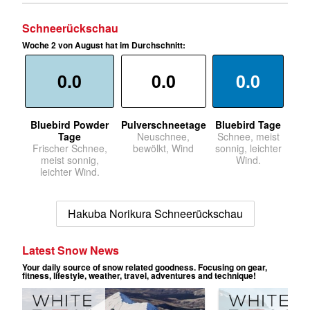
Schneerückschau
Woche 2 von August hat im Durchschnitt:
0.0
0.0
0.0
Bluebird Powder
Pulverschneetage
Bluebird Tage
Tage
Neuschnee,
Schnee, meist
Frischer Schnee,
bewölkt, Wind
sonnig, leichter
meist sonnig,
Wind.
leichter Wind.
Hakuba Norikura Schneerückschau