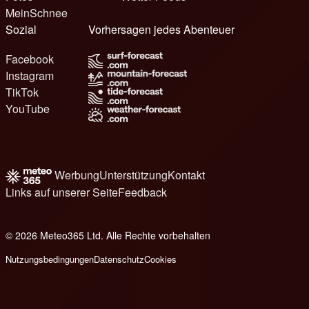
MeinSchnee
Sozial
Vorhersagen jedes Abenteuer
Facebook
Instagram
TikTok
YouTube
Werbung
Unterstützung
Kontakt
Links auf unserer Seite
Feedback
© 2026 Meteo365 Ltd. Alle Rechte vorbehalten
8
Nutzungsbedingungen
Datenschutz
Cookies