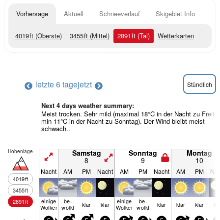
Vorhersage
Aktuell
Schneeverlauf
Skigebiet Info
4019
ft
(Oberste)
3455
ft
(Mittel)
2891
ft
(Tal)
Wetterkarten
letzte 6 tage
jetzt
Stündlich
Next 4 days weather summary:
Meist trocken. Sehr mild (maximal 18°C in der Nacht zu Freita
min 11°C in der Nacht zu Sonntag). Der Wind bleibt meist
schwach..
Höhenlage
Samstag
Sonntag
Montag
8
9
10
Nacht
AM
PM
Nacht
AM
PM
Nacht
AM
PM
Nac
4019
ft
3455
ft
einige
be­
einige
be­
2891
ft
klar
klar
klar
klar
klar
kl
Wolken
wölkt
Wolken
wölkt