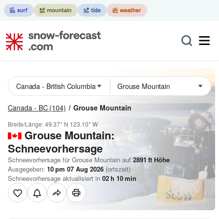
Canada - BC
(104)
Grouse Mountain
Breite/Länge:
49.37° N
123.10° W
Grouse Mountain:
Schneevorhersage
Schneevorhersage für Grouse Mountain auf
2891
ft
Höhe
Ausgegeben:
10 pm 07 Aug 2026
(ortszeit)
Schneevorhersage aktualisiert in
02
h
10
min