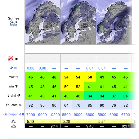
Schnee
Karte
Mehr
in
—
—
—
—
—
—
—
—
—
0.08
0.08
—
—
—
0.04
0.04
—
—
in
46
48
48
54
54
50
41
45
45
4
max
°
F
45
48
46
50
52
41
41
45
41
4
min
°
F
41
43
41
43
46
34
34
37
34
3
chill
°
F
92
90
90
64
76
85
90
76
82
6
Feuchte
%
7900
9000
10200
8500
9000
6600
5900
6900
6700
75
Gefrier­punkt
ft
5:18
—
—
5:20
—
—
5:24
—
—
5:
—
—
9:44
—
—
9:40
—
—
9:37