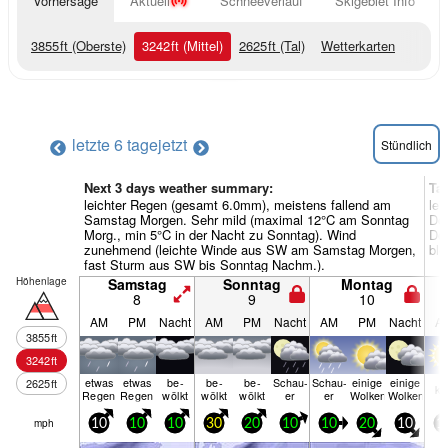
Vorhersage
Aktuell
Schneeverlauf
Skigebiet Info
3855
ft
(Oberste)
3242
ft
(Mittel)
2625
ft
(Tal)
Wetterkarten
letzte 6 tage
jetzt
Stündlich
Next 3 days weather summary:
Ta
leichter Regen (gesamt 6.0mm), meistens fallend am
lei
Samstag Morgen. Sehr mild (maximal 12°C am Sonntag
Do
Morg., min 5°C in der Nacht zu Sonntag). Wind
Don
zunehmend (leichte Winde aus SW am Samstag Morgen,
ble
fast Sturm aus SW bis Sonntag Nachm.).
Höhenlage
Samstag
Sonntag
Montag
8
9
10
AM
PM
Nacht
AM
PM
Nacht
AM
PM
Nacht
A
3855
ft
3242
ft
etwas
etwas
be­
be­
be­
Schau­
Schau­
einige
einige
2625
ft
kl
Regen
Regen
wölkt
wölkt
wölkt
er
er
Wolken
Wolken
mph
10
10
10
30
20
10
10
20
10
1