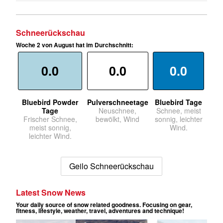
Schneerückschau
Woche 2 von August hat im Durchschnitt:
0.0
0.0
0.0
Bluebird Powder
Pulverschneetage
Bluebird Tage
Tage
Neuschnee,
Schnee, meist
Frischer Schnee,
bewölkt, Wind
sonnig, leichter
meist sonnig,
Wind.
leichter Wind.
Geilo Schneerückschau