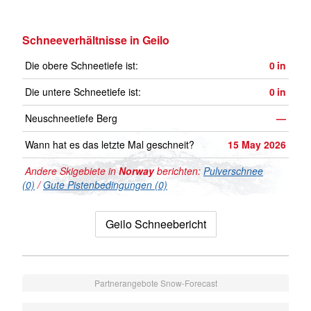
Schneeverhältnisse in Geilo
Die obere Schneetiefe ist:
0
in
Die untere Schneetiefe ist:
0
in
Neuschneetiefe Berg
—
Wann hat es das letzte Mal geschneit?
15 May 2026
Andere Skigebiete in
Norway
berichten:
Pulverschnee
(0)
/
Gute Pistenbedingungen (0)
Geilo Schneebericht
Partnerangebote Snow-Forecast