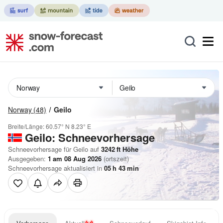
Norway
(48)
Geilo
Breite/Länge:
60.57° N
8.23° E
Geilo: Schneevorhersage
Schneevorhersage für Geilo auf
3242
ft
Höhe
Ausgegeben:
1 am 08 Aug 2026
(ortszeit)
Schneevorhersage aktualisiert in
05
h
43
min