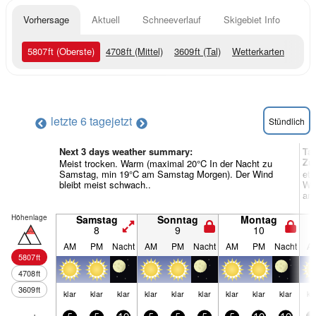
Vorhersage
Aktuell
Schneeverlauf
Skigebiet Info
5807
ft
(Oberste)
4708
ft
(Mittel)
3609
ft
(Tal)
Wetterkarten
letzte 6 tage
jetzt
Stündlich
Next 3 days weather summary:
Ta
Zu
Meist trocken. Warm (maximal 20°C In der Nacht zu
Samstag, min 19°C am Samstag Morgen). Der Wind
etw
bleibt meist schwach..
War
am 
Höhenlage
Samstag
Sonntag
Montag
8
9
10
AM
PM
Nacht
AM
PM
Nacht
AM
PM
Nacht
A
5807
ft
4708
ft
3609
ft
klar
klar
klar
klar
klar
klar
klar
klar
klar
kl