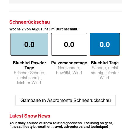
Schneerückschau
Woche 2 von August hat im Durchschnitt:
0.0
0.0
0.0
Bluebird Powder
Pulverschneetage
Bluebird Tage
Tage
Neuschnee,
Schnee, meist
Frischer Schnee,
bewölkt, Wind
sonnig, leichter
meist sonnig,
Wind.
leichter Wind.
Gambarie in Aspromonte Schneerückschau