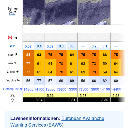
Schnee
Karte
Mehr
in
—
—
—
—
—
—
—
—
—
0.4
0.3
0.8
0.2
0.1
0.08
0.08
—
—
0.
in
84
63
75
75
64
75
75
66
75
8
max
°
F
77
61
64
70
61
63
73
59
64
7
min
°
F
77
61
64
70
61
63
73
59
64
7
chill
°
F
56
77
57
69
89
56
66
82
60
5
Feuchte
%
14800
14100
13600
13800
13300
13500
13800
14100
14400
144
Gefrier­punkt
ft
—
—
5:56
—
—
5:58
—
—
5:58
—
8:34
—
—
8:31
—
—
8:30
—
Lawineninformationen:
European Avalanche
Warning Services (EAWS)