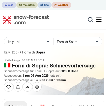
Italy
(235)
Forni di Sopra
Breite/Länge:
46.43° N
12.60° E
Forni di Sopra: Schneevorhersage
Schneevorhersage für Forni Di Sopra auf
3019
ft
Höhe
Ausgegeben:
1 pm 06 Aug 2026
(ortszeit)
Schneevorhersage aktualisiert in
03
h
19
min