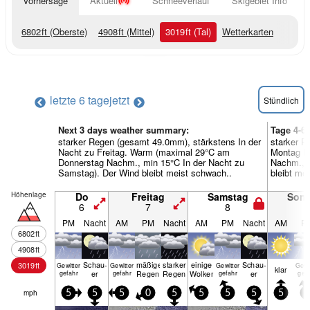
Vorhersage
Aktuell
Schneeverlauf
Skigebiet Info
6802
ft
(Oberste)
4908
ft
(Mittel)
3019
ft
(Tal)
Wetterkarten
letzte 6 tage
jetzt
Stündlich
Next 3 days weather summary:
Tage 4-6
starker Regen (gesamt 49.0mm), stärkstens In der
starker R
Nacht zu Freitag. Warm (maximal 29°C am
Montag N
Donnerstag Nachm., min 15°C In der Nacht zu
Nachm., m
Samstag). Der Wind bleibt meist schwach..
bleibt me
Höhenlage
Do
Freitag
Samstag
Son
6
7
8
9
PM
Nacht
AM
PM
Nacht
AM
PM
Nacht
AM
P
6802
ft
4908
ft
Schau­
mäßiger
starker
einige
Schau­
3019
ft
Gewitter
Gewitter
Gewitter
Gewi
klar
er
Regen
Regen
Wolken
er
gefahr
gefahr
gefahr
gef
mph
5
5
5
0
5
5
5
5
5
5