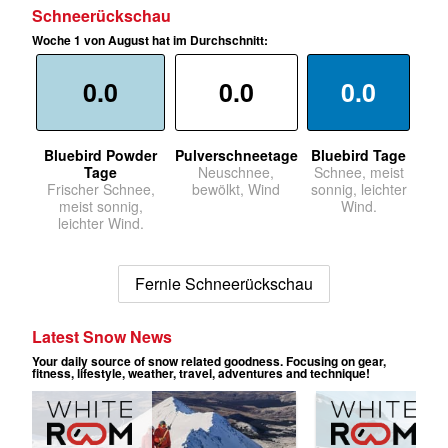
Schneerückschau
Woche 1 von August hat im Durchschnitt:
0.0
0.0
0.0
Bluebird Powder
Pulverschneetage
Bluebird Tage
Tage
Neuschnee,
Schnee, meist
Frischer Schnee,
bewölkt, Wind
sonnig, leichter
meist sonnig,
Wind.
leichter Wind.
Fernie Schneerückschau