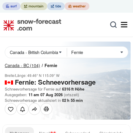
Canada - BC
(104)
Fernie
Breite/Länge:
49.46° N
115.09° W
Fernie: Schneevorhersage
Schneevorhersage für Fernie auf
6316
ft
Höhe
Ausgegeben:
11 am 07 Aug 2026
(ortszeit)
Schneevorhersage aktualisiert in
02
h
55
min