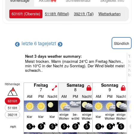
Vorhersage
Aktuell
Schneeverlauf
Skigebiet Info
6316
ft
(Oberste)
5118
ft
(Mittel)
3921
ft
(Tal)
Wetterkarten
letzte 6 tage
jetzt
Stündlich
Next 3 days weather summary:
Ta
Meist trocken. Warm (maximal 24°C am Freitag Nachm.,
lei
min 10°C in der Nacht zu Sonntag). Der Wind bleibt meist
Na
schwach..
Nac
ble
Höhenlage
Freitag
Samstag
Sonntag
7
8
9
AM
PM
Nacht
AM
PM
Nacht
AM
PM
Nacht
A
6316
ft
5118
ft
einige
be­
einige
einige
einige
3921
ft
klar
klar
klar
klar
kl
Wolken
wölkt
Wolken
Wolken
Wolken
mph
5
5
5
5
5
5
5
5
5
0