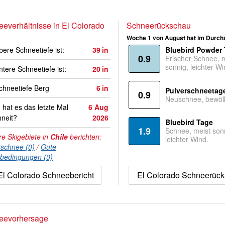
everhältnisse in El Colorado
Schneerückschau
Woche 1 von August hat im Durchs
bere Schneetiefe ist:
39
in
Bluebird Powder
0.9
Frischer Schnee, 
sonnig, leichter Wi
ntere Schneetiefe ist:
20
in
hneetiefe Berg
6
in
Pulverschneetag
0.9
Neuschnee, bewölk
hat es das letzte Mal
6 Aug
neit?
2026
Bluebird Tage
1.9
Schnee, meist son
e Skigebiete in
Chile
berichten:
leichter Wind.
rschnee (0)
/
Gute
nbedingungen (0)
El Colorado Schneebericht
El Colorado Schneerüc
eevorhersage