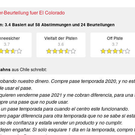
r-Beurteilung fuer El Colorado
in:
3.4
Basiert auf
58
Abstimmungen und
24
Beurteilungen
hneesicher
Vielfalt der Pisten
Off Piste
3.7
3.6
3.7
Mahns
aus Chile schreibt:
robando nuestro dinero. Compre pase temporada 2020, y no estu
e usar el pase.
quieren venderme pase 2021 y me cobran diferencia, para una 
pre una pase que no pude usar.
 un pase temporada para cuando el centro este funcionando.
ero pagar diferencia para otra temporada que no se sabe si esta
so de confianza y estafa vender un producto y no cumplir.
dejen engañar. Si solo esquiare 1 dia en la temporada, compro ti