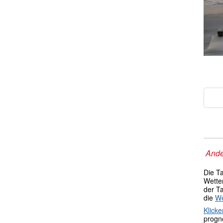
Ande
Die T
Wetter
der T
die
We
Klicke
progno