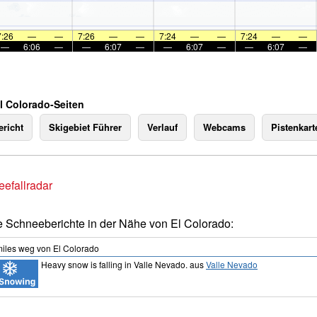
7:26
—
—
7:26
—
—
7:24
—
—
7:24
—
—
—
6:06
—
—
6:07
—
—
6:07
—
—
6:07
—
El Colorado-Seiten
richt
Skigebiet Führer
Verlauf
Webcams
Pistenkart
efallradar
e Schneeberichte in der Nähe von El Colorado:
iles
weg von El Colorado
Heavy snow is falling in Valle Nevado.
aus
Valle Nevado