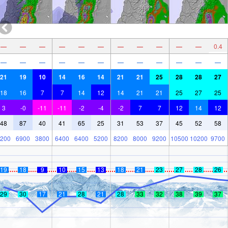
—
—
—
—
—
—
—
—
—
—
—
0.4
—
—
—
—
—
—
—
—
—
—
—
—
21
19
10
14
16
14
21
21
25
28
28
27
18
16
7
7
14
12
14
21
21
25
27
25
3
-0
-11
-11
-2
-4
-2
7
7
12
14
12
48
87
40
41
65
25
31
53
37
45
52
58
200
6900
3800
6400
6400
5200
8200
8000
9200
10500
10200
9700
19
18
9
10
15
13
18
21
23
27
28
26
29
30
17
21
28
21
28
33
32
38
39
37