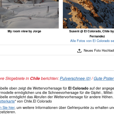
My room view by Jorge
Susent @ El Colorado, Chile by
Fernandez
Alle Fotos von El Colorado s
Neues Foto Hochlad
re Skigebiete in
Chile
berichten:
Pulverschnee (0)
/
Gute Piste
abelle oben zeigt die Wettervorhersage für
El Colorado
auf der angeg
modelle ermöglichen uns die Schneevorhersage für die Gipfel-, Mittel- 
abelle ermöglicht das Abrufen der Wettervorhersage für andere Höhen.
tterkarte
" von Chile.El Colorado
n Sie hier
, um weitere Informationen über Gefrierpunkte zu erhalten u
stizieren.