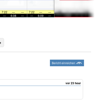
7:22
—
—
7:22
—
—
—
6:08
—
—
6:09
—
e
Bericht einreichen
vor 23 hour