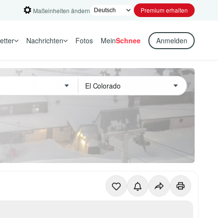
Premium erhalten
Maßeinheiten ändern
etter
Nachrichten
Fotos
Mein
Schnee
Anmelden