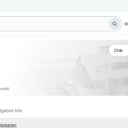
W
szeit)
igebiet Info
terkarten