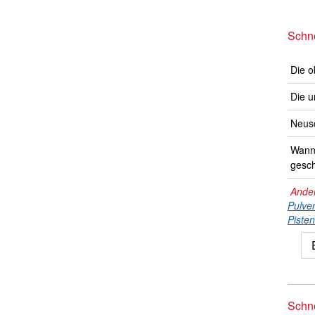
Schne
Die o
Die u
Neusc
Wann 
gesch
Ander
Pulve
Piste
Schn