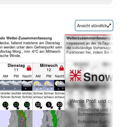
Ansicht stündlich
rado Wetter-Zusammenfassung
Wetterzusammenfassung für Tage 
decke, fallend meistens am Dienstag
Interessiert an der 16-Tage-Vorhersa
n werden unter dem Gefrierpunkt sein
die vollständige Vorhersage und viele
Montag Morg., min -6°C am Mittwoch
Funktionen frei, indem Sie Pro-Mitgl
rische Winde.
Dienstag
Mittwoch
11
12
Snow
Pr
AM
PM
Nacht
AM
PM
Nacht
leichter
leichter
leichter
Schnee­
Schnee­
Schnee­
e
Schnee
Schnee
Schnee
schauer
schauer
schauer
Werde Profi und carve ei
15
15
10
10
5
10
Stündliche und 16-Tage-
Schneevorhersagen
Schnelles Surfen ohne