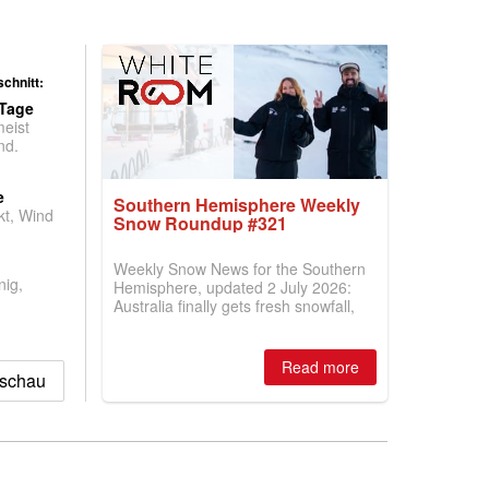
chnitt:
 Tage
meist
nd.
e
Southern Hemisphere Weekly
t, Wind
Snow Roundup #321
Weekly Snow News for the Southern
nig,
Hemisphere, updated 2 July 2026:
Australia finally gets fresh snowfall,
New Zealand's season builds a little
momentum and more ski areas in the
Andes open but with very limited
Read more
kschau
terrain skiable here too so far.