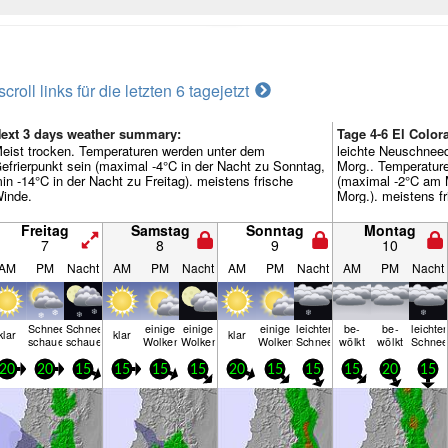
scroll links für die letzten 6 tage
jetzt
ext 3 days weather summary:
Tage 4-6 El Colo
eist trocken. Temperaturen werden unter dem
leichte Neuschnee
efrierpunkt sein (maximal -4°C in der Nacht zu Sonntag,
Morg.. Temperature
in -14°C in der Nacht zu Freitag). meistens frische
(maximal -2°C am 
inde.
Morg.). meistens f
Freitag
Samstag
Sonntag
Montag
7
8
9
10
AM
PM
Nacht
AM
PM
Nacht
AM
PM
Nacht
AM
PM
Nacht
Schnee­
Schnee­
einige
einige
einige
leichter
be­
be­
leichter
klar
klar
klar
schauer
schauer
Wolken
Wolken
Wolken
Schnee
wölkt
wölkt
Schne
20
20
15
15
15
15
20
15
15
15
20
15