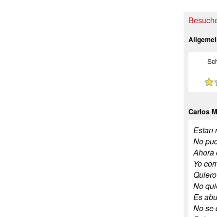
Besuche
Allgeme
Sc
Carlos 
Estan 
No pud
Ahora 
Yo com
Quiero
No qui
Es abu
No se 