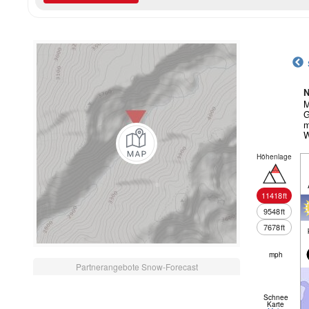
N
M
G
m
W
Höhenlage
11418
ft
9548
ft
7678
ft
mph
Partnerangebote Snow-Forecast
Schnee
Karte