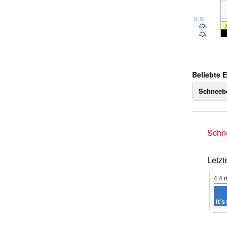
NHN
Beliebte 
Schneebe
Schne
Letzt
4.4
m