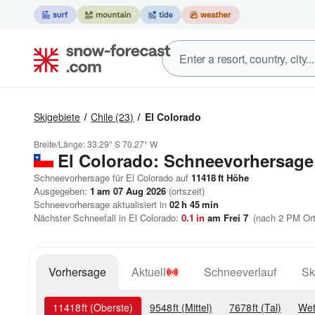
Skigebiete
Chile
(23)
El Colorado
Breite/Länge:
33.29° S
70.27° W
El Colorado: Schneevorhersage
Schneevorhersage für El Colorado auf
11418
ft
Höhe
Ausgegeben:
1 am 07 Aug 2026
(ortszeit)
Schneevorhersage aktualisiert in
02
h
45
min
Nächster Schneefall in El Colorado:
0.1
in
am Frei 7
(nach 2 PM Ort
Vorhersage
Aktuell
Schneeverlauf
Sk
11418
ft
(Oberste)
9548
ft
(Mittel)
7678
ft
(Tal)
Wet