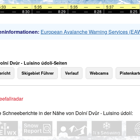
5:33
—
—
5:35
—
—
5:35
—
—
5:37
—
—
—
—
8:30
—
—
8:29
—
—
8:28
—
—
8:25
eninformationen:
European Avalanche Warning Services (EA
olní Dvůr - Luisino údolí-Seiten
richt
Skigebiet Führer
Verlauf
Webcams
Pistenkart
efallradar
e Schneeberichte in der Nähe von Dolní Dvůr - Luisino údolí: