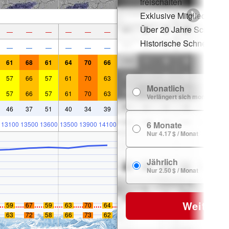
freischalten
Exklusive Mitgliederraba
Über 20 Jahre Schneege
—
—
—
—
—
—
Historische Schneedate
—
—
—
—
—
—
61
68
61
64
70
66
57
66
57
61
70
63
Monatlich
57
66
57
61
70
63
Verlängert sich monatlich
46
37
51
40
34
39
6 Monate
13100
13500
13600
13500
13900
14100
Nur 4.17 $ / Monat
Jährlich
Nur 2.50 $ / Monat
Weiter
59
67
59
63
70
64
63
72
58
66
73
62