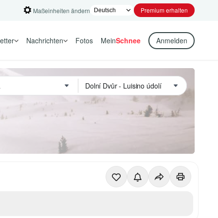
Premium erhalten
Maßeinheiten ändern
etter
Nachrichten
Fotos
Mein
Schnee
Anmelden