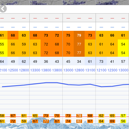
—
—
—
—
—
—
—
—
—
—
—
—
—
—
—
—
—
—
—
—
—
—
—
—
61
68
63
68
73
72
75
79
73
63
66
61
55
66
59
63
72
68
70
77
63
61
64
54
55
66
59
63
72
68
70
77
63
61
64
54
64
49
62
49
36
43
45
34
61
73
41
57
2100
12500
12800
13300
13800
13800
13000
12800
13100
12100
12300
13000
58
67
61
65
73
70
73
78
68
62
65
57
61
72
59
67
77
67
74
82
67
64
69
56