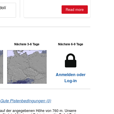
2026, northern hemisphere down to
two outdoor areas still open.
dolí
Read more
Nächste 3-6 Tage
Nächste 6-9 Tage
Anmelden oder
Log-in
/
Gute Pistenbedingungen (0)
auf der angegebenen Höhe von 760 m. Unsere