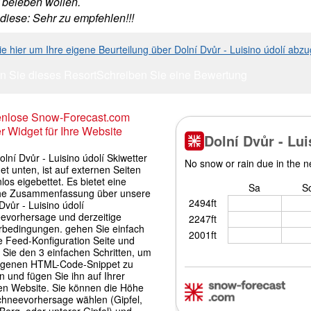
 beleben wollen.
 diese: Sehr zu empfehlen!!!
ie hier um Ihre eigene Beurteilung über Dolní Dvůr - Luisino údolí abz
n Sie dieses Resort
Schreiben Sie eine Bewertung
enlose Snow-Forecast.com
r Widget für Ihre Website
lní Dvůr - Luisino údolí Skiwetter
t unten, ist auf externen Seiten
los eigebettet. Es bietet eine
che Zusammenfassung über unsere
Dvůr - Luisino údolí
evorhersage und derzeitige
rbedingungen. gehen Sie einfach
e Feed-Konfiguration Seite und
 Sie den 3 einfachen Schritten, um
igenen HTML-Code-Snippet zu
 und fügen Sie ihn auf Ihrer
en Website. Sie können die Höhe
chneevorhersage wählen (Gipfel,
 Berg, oder unterer Gipfel) und