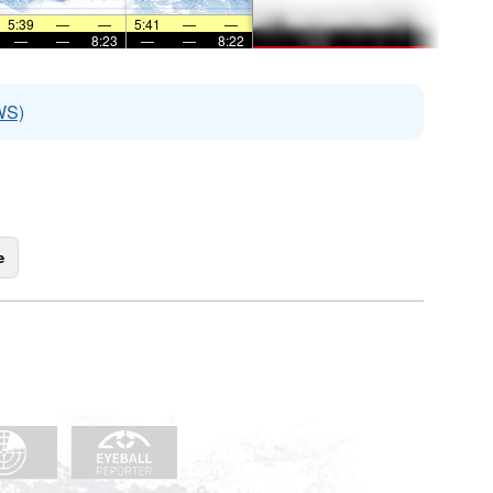
5:39
—
—
5:41
—
—
—
—
8:23
—
—
8:22
WS)
e