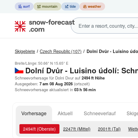
Skigebiete
Czech Republic
(107)
Dolní Dvůr - Luisino údo
Breite/Länge:
50.66° N
15.65° E
Dolní Dvůr - Luisino údolí: Sc
Schneevorhersage für Dolni Dvur auf
2494
ft
Höhe
Ausgegeben:
7 am 08 Aug 2026
(ortszeit)
Schneevorhersage aktualisiert in
03
h
56
min
Vorhersage
Aktuell
Schneeverlauf
Skige
2494
ft
(Oberste)
2247
ft
(Mittel)
2001
ft
(Tal)
Wett