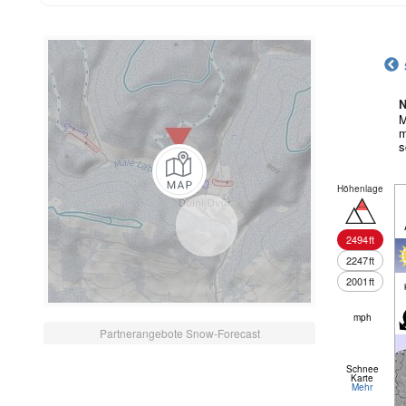
N
M
m
s
Höhenlage
2494
ft
2247
ft
2001
ft
mph
Partnerangebote Snow-Forecast
Schnee
Karte
Mehr