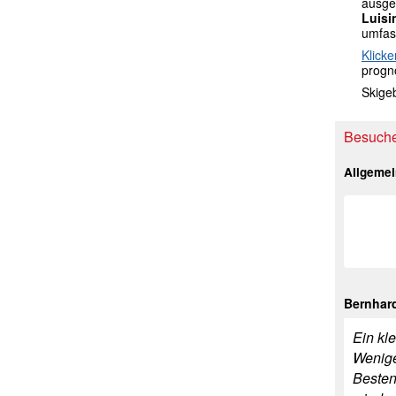
ausgek
Luisi
umfas
Klicke
progno
Skige
Besucher
Allgeme
Bernhar
Ein kl
Wenige
Besten