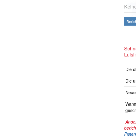
Kein
Beric
Schne
Luisi
Die o
Die u
Neusc
Wann 
gesch
Ander
beric
Piste