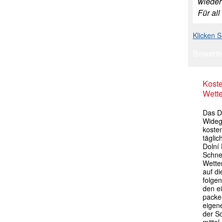
wieder
Für all
Klicken S
Bewerte
Kost
Wette
Das Do
Widege
kosten
tägli
Dolní 
Schne
Wette
auf di
folgen
den e
packen
eigen
der S
mittel