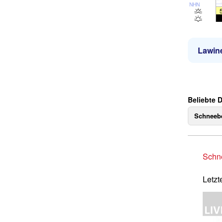
NHN
Lawin
Beliebte D
Schneebe
Schne
Letzt