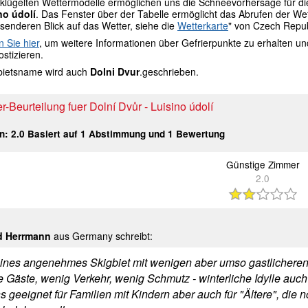
lügelten Wettermodelle ermöglichen uns die Schneevorhersage für die G
no údolí
. Das Fenster über der Tabelle ermöglicht das Abrufen der We
senderen Blick auf das Wetter, siehe die
Wetterkarte
" von Czech Republ
n Sie hier
, um weitere Informationen über Gefrierpunkte zu erhalten u
stizieren.
bietsname wird auch
Dolni Dvur
.geschrieben.
-Beurteilung fuer Dolní Dvůr - Luisino údolí
in:
2.0
Basiert auf
1
Abstimmung und
1
Bewertung
Günstige Zimmer
2.0
d Herrmann
aus Germany schreibt:
eines angenehmes Skigbiet mit wenigen aber umso gastlicheren
 Gäste, wenig Verkehr, wenig Schmutz - winterliche Idylle auch 
s geeignet für Familien mit Kindern aber auch für "Ältere", die 