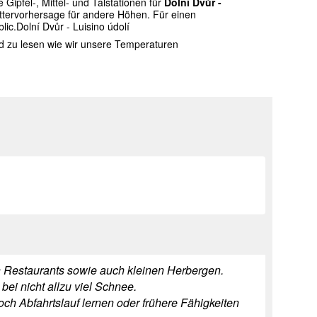
ipfel-, Mittel- und Talstationen für
Dolní Dvůr -
ttervorhersage für andere Höhen. Für einen
ic.Dolní Dvůr - Luisino údolí
nd zu lesen wie wir unsere Temperaturen
 Restaurants sowie auch kleinen Herbergen.
bei nicht allzu viel Schnee.
noch Abfahrtslauf lernen oder frühere Fähigkeiten