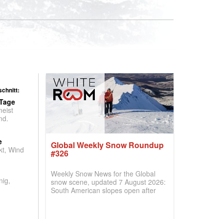
chnitt:
 Tage
meist
nd.
e
Global Weekly Snow Roundup
t, Wind
#326
Weekly Snow News for the Global
nig,
snow scene, updated 7 August 2026:
South American slopes open after
huge snowfalls, New Zealand posts
best conditions of season so far,
Australian areas open most terrain of