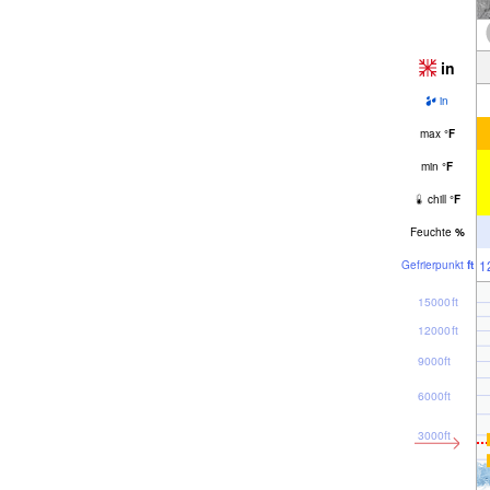
in
in
max
°
F
min
°
F
chill
°
F
Feuchte
%
1
Gefrier­punkt
ft
15000ft
12000ft
9000ft
6000ft
3000ft