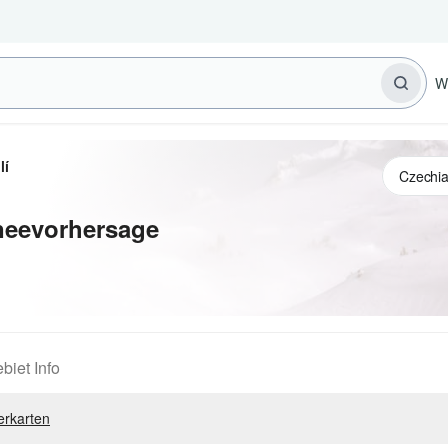
W
lí
hneevorhersage
biet Info
erkarten