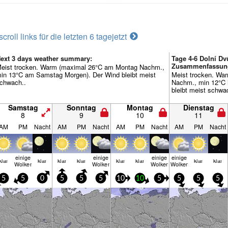
scroll links für die letzten 6 tage
jetzt
ext 3 days weather summary:
Tage 4-6 Dolní Dvů
Zusammenfassun
eist trocken. Warm (maximal 26°C am Montag Nachm.,
in 13°C am Samstag Morgen). Der Wind bleibt meist
Meist trocken. Wa
chwach..
Nachm., min 12°C i
bleibt meist schwa
Samstag
Sonntag
Montag
Dienstag
8
9
10
11
AM
PM
Nacht
AM
PM
Nacht
AM
PM
Nacht
AM
PM
Nacht
einige
einige
einige
einige
klar
klar
klar
klar
klar
klar
klar
klar
Wolken
Wolken
Wolken
Wolken
5
5
0
5
5
5
10
10
5
5
5
5