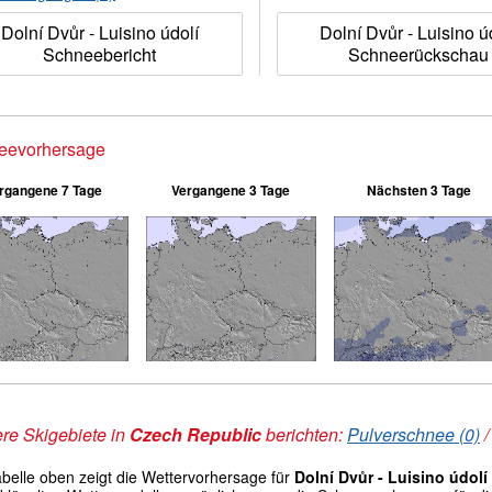
Dolní Dvůr - Luisino údolí
Dolní Dvůr - Luisino ú
Schneebericht
Schneerückschau
eevorhersage
rgangene 7 Tage
Vergangene 3 Tage
Nächsten 3 Tage
re Skigebiete in
Czech Republic
berichten:
Pulverschnee (0)
abelle oben zeigt die Wettervorhersage für
Dolní Dvůr - Luisino údolí