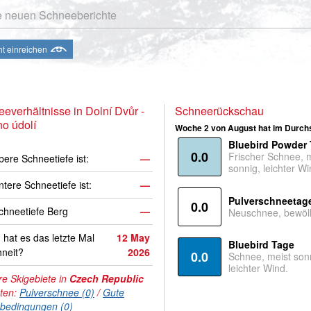
e neuen Schneeberichte
ht einreichen
everhältnisse in Dolní Dvůr -
Schneerückschau
no údolí
Woche 2 von August hat im Durchs
Bluebird Powder
0.0
Frischer Schnee, 
bere Schneetiefe ist:
—
sonnig, leichter Wi
ntere Schneetiefe ist:
—
Pulverschneetag
0.0
hneetiefe Berg
—
Neuschnee, bewölk
hat es das letzte Mal
12 May
Bluebird Tage
neit?
2026
0.0
Schnee, meist son
leichter Wind.
e Skigebiete in
Czech Republic
hten:
Pulverschnee (0)
/
Gute
nbedingungen (0)