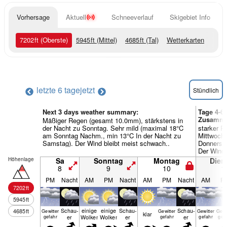
Vorhersage
Aktuell
Schneeverlauf
Skigebiet Info
7202
ft
(Oberste)
5945
ft
(Mittel)
4685
ft
(Tal)
Wetterkarten
letzte 6 tage
jetzt
Stündlich
Next 3 days weather summary:
Tage 4-6 
Zusamme
Mäßiger Regen (gesamt 10.0mm), stärkstens in
der Nacht zu Sonntag. Sehr mild (maximal 18°C
starker R
am Sonntag Nachm., min 13°C In der Nacht zu
Mittwoch
Samstag). Der Wind bleibt meist schwach..
Donnersta
Der Wind 
Höhenlage
Sa
Sonntag
Montag
Dien
8
9
10
1
PM
Nacht
AM
PM
Nacht
AM
PM
Nacht
AM
P
7202
ft
5945
ft
Schau­
einige
einige
Schau­
Schau­
4685
ft
Gewitter
Gewitter
Gewitter
Gewi
klar
er
Wolken
Wolken
er
er
gefahr
gefahr
gefahr
gef