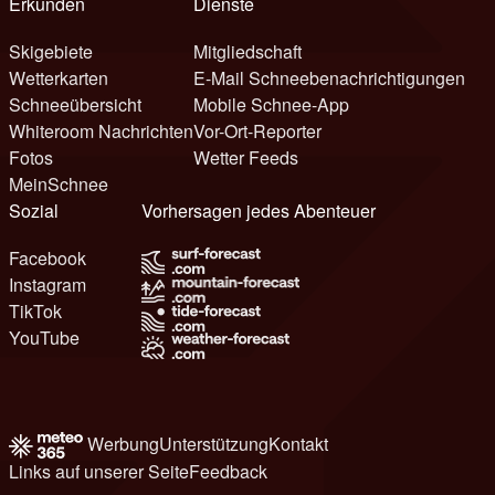
Erkunden
Dienste
Skigebiete
Mitgliedschaft
Wetterkarten
E-Mail Schneebenachrichtigungen
Schneeübersicht
Mobile Schnee-App
Whiteroom Nachrichten
Vor-Ort-Reporter
Fotos
Wetter Feeds
MeinSchnee
Sozial
Vorhersagen jedes Abenteuer
Facebook
Instagram
TikTok
YouTube
Werbung
Unterstützung
Kontakt
Links auf unserer Seite
Feedback