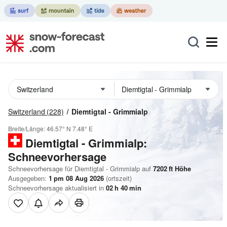
Switzerland
(228)
Diemtigtal - Grimmialp
Breite/Länge:
46.57° N
7.48° E
Diemtigtal - Grimmialp:
Schneevorhersage
Schneevorhersage für Diemtigtal - Grimmialp auf
7202
ft
Höhe
Ausgegeben:
1 pm 08 Aug 2026
(ortszeit)
Schneevorhersage aktualisiert in
02
h
40
min