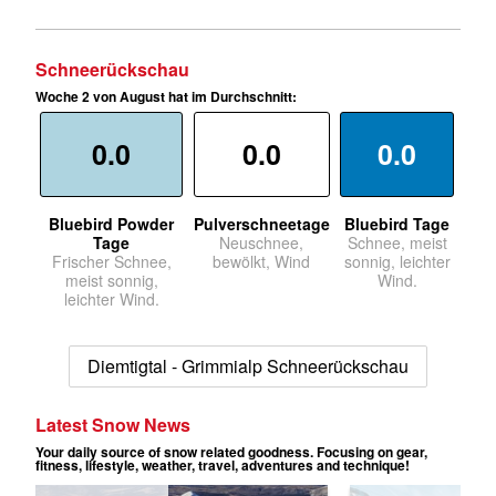
Schneerückschau
Woche 2 von August hat im Durchschnitt:
0.0
0.0
0.0
Bluebird Powder
Pulverschneetage
Bluebird Tage
Tage
Neuschnee,
Schnee, meist
Frischer Schnee,
bewölkt, Wind
sonnig, leichter
meist sonnig,
Wind.
leichter Wind.
Diemtigtal - Grimmialp Schneerückschau