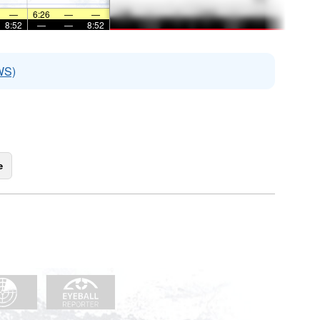
—
6:26
—
—
8:52
—
—
8:52
WS)
e