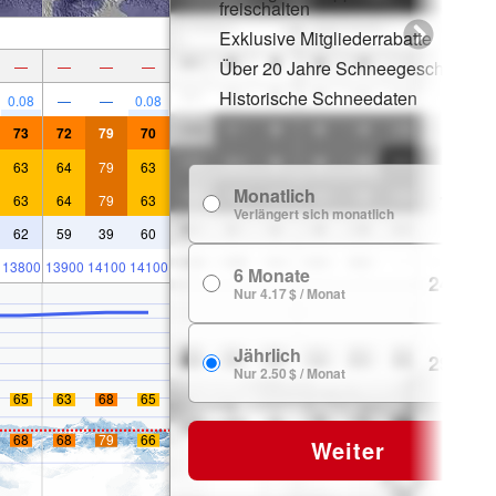
freischalten
Exklusive Mitgliederrabatte
Über 20 Jahre Schneegeschichte
—
—
—
—
Historische Schneedaten
0.08
—
—
0.08
73
72
79
70
63
64
79
63
Monatlich
7.99 $
63
64
79
63
Verlängert sich monatlich
62
59
39
60
13800
13900
14100
14100
6 Monate
24.99 $
Nur 4.17 $ / Monat
Jährlich
29.99 $
Nur 2.50 $ / Monat
65
63
68
65
68
68
79
66
Weiter