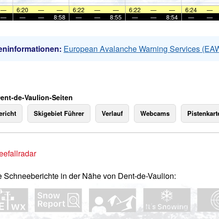
—
6:20
—
—
6:22
—
—
6:22
—
—
6:24
—
—
—
—
8:58
—
—
8:55
—
—
8:54
—
—
eninformationen:
European Avalanche Warning Services (EA
Dent-de-Vaulion-Seiten
richt
Skigebiet Führer
Verlauf
Webcams
Pistenkart
efallradar
e Schneeberichte in der Nähe von Dent-de-Vaulion: