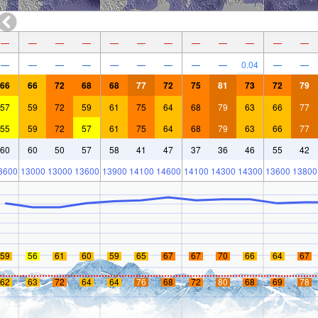
—
—
—
—
—
—
—
—
—
—
—
—
—
—
—
—
—
—
—
—
—
0.04
—
—
66
66
72
68
68
77
72
75
81
73
72
79
57
59
72
59
61
75
64
68
79
63
66
77
55
59
72
57
61
75
64
68
79
63
66
77
60
60
50
57
58
41
47
37
36
46
55
42
3600
13000
13000
13600
13900
14100
14600
14100
14300
14300
13600
13800
59
56
61
60
59
65
67
67
70
66
64
67
62
63
72
64
64
76
68
72
80
68
69
78