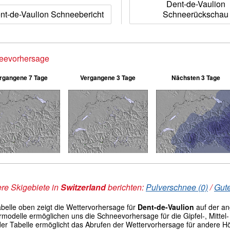
Dent-de-Vaulion
nt-de-Vaulion Schneebericht
Schneerückschau
eevorhersage
rgangene 7 Tage
Vergangene 3 Tage
Nächsten 3 Tage
re Skigebiete in
Switzerland
berichten:
Pulverschnee (0)
/
Gute
abelle oben zeigt die Wettervorhersage für
Dent-de-Vaulion
auf der a
modelle ermöglichen uns die Schneevorhersage für die Gipfel-, Mittel- 
der Tabelle ermöglicht das Abrufen der Wettervorhersage für andere H