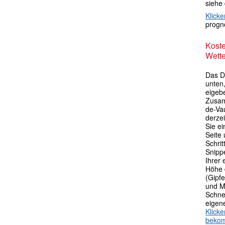
siehe
Klicke
progno
Kost
Wette
Das D
unten,
eigebe
Zusam
de-Va
derze
Sie ei
Seite 
Schri
Snipp
Ihrer
Höhe 
(Gipfe
und M
Schne
eigen
Klick
beko