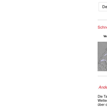
De
Schn
Ve
Ande
Die T
Wetter
über 