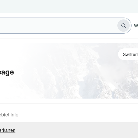
W
sage
biet Info
erkarten