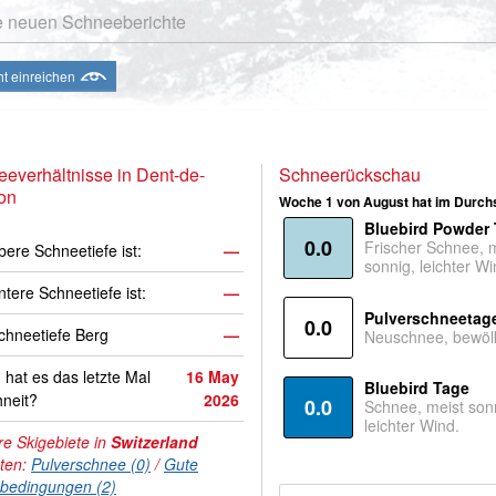
e neuen Schneeberichte
ht einreichen
everhältnisse in Dent-de-
Schneerückschau
on
Woche 1 von August hat im Durchs
Bluebird Powder
0.0
Frischer Schnee, 
bere Schneetiefe ist:
—
sonnig, leichter Wi
ntere Schneetiefe ist:
—
Pulverschneetag
0.0
hneetiefe Berg
—
Neuschnee, bewölk
hat es das letzte Mal
16 May
Bluebird Tage
neit?
2026
0.0
Schnee, meist son
leichter Wind.
e Skigebiete in
Switzerland
hten:
Pulverschnee (0)
/
Gute
nbedingungen (2)