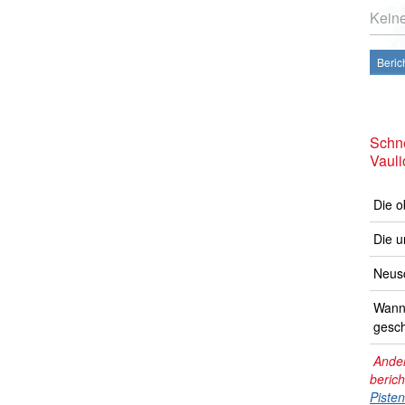
Kein
Beric
Schne
Vauli
Die o
Die u
Neusc
Wann 
gesch
Ander
beric
Piste