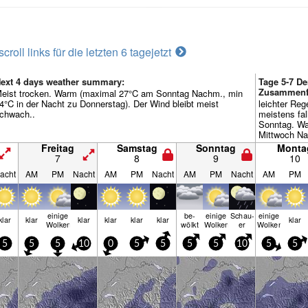
scroll links für die letzten 6 tage
jetzt
ext 4 days weather summary:
Tage 5-7 De
Zusammenf
eist trocken. Warm (maximal 27°C am Sonntag Nachm., min
4°C in der Nacht zu Donnerstag). Der Wind bleibt meist
leichter Re
chwach..
meistens fal
Sonntag. W
Mittwoch Na
Nacht zu Son
Freitag
Samstag
Sonntag
Monta
meist schwa
7
8
9
10
acht
AM
PM
Nacht
AM
PM
Nacht
AM
PM
Nacht
AM
PM
einige
be­
einige
Schau­
einige
klar
klar
klar
klar
klar
klar
klar
Wolken
wölkt
Wolken
er
Wolken
5
5
5
10
0
5
5
5
5
10
5
5