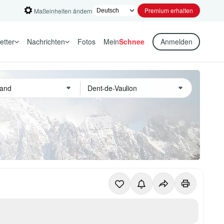
Premium erhalten
Maßeinheiten ändern
etter
Nachrichten
Fotos
Mein
Schnee
Anmelden