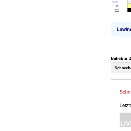
NHN
Lawin
Beliebte 
Schneebe
Schne
Letzt