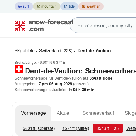
Skigebiete
Switzerland
(228)
Dent-de-Vaulion
Breite/Länge:
46.68° N
6.37° E
Dent-de-Vaulion: Schneevorher
Schneevorhersage für Dent-de-Vaulion auf
3543
ft
Höhe
Ausgegeben:
7 pm 06 Aug 2026
(ortszeit)
Schneevorhersage aktualisiert in
05
h
36
min
Vorhersage
Aktuell
Schneeverlauf
Skige
5601
ft
(Oberste)
4574
ft
(Mittel)
3543
ft
(Tal)
Wett