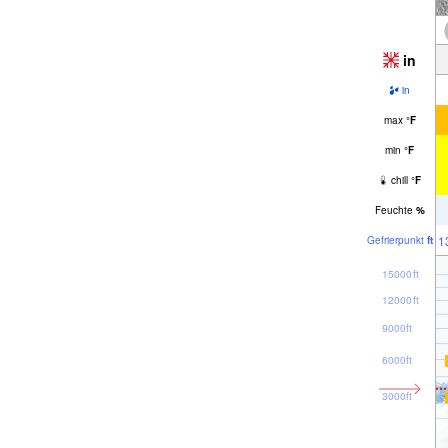
in
in
max
°
F
min
°
F
chill
°
F
Feuchte
%
1
Gefrier­punkt
ft
15000ft
12000ft
9000ft
6000ft
3000ft