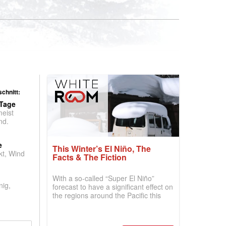
chnitt:
 Tage
meist
nd.
e
This Winter’s El Niño, The
t, Wind
Facts & The Fiction
With a so-called “Super El Niño”
nig,
forecast to have a significant effect on
the regions around the Pacific this
winter, the question skiers are asking
is simple: book now or wait, and
where are the best odds?