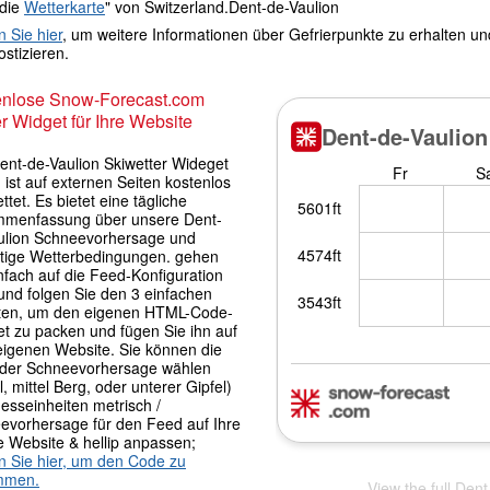
 die
Wetterkarte
" von Switzerland.Dent-de-Vaulion
n Sie hier
, um weitere Informationen über Gefrierpunkte zu erhalten u
stizieren.
enlose Snow-Forecast.com
r Widget für Ihre Website
ent-de-Vaulion Skiwetter Wideget
 ist auf externen Seiten kostenlos
ttet. Es bietet eine tägliche
menfassung über unsere Dent-
ulion Schneevorhersage und
itige Wetterbedingungen. gehen
nfach auf die Feed-Konfiguration
und folgen Sie den 3 einfachen
tten, um den eigenen HTML-Code-
et zu packen und fügen Sie ihn auf
 eigenen Website. Sie können die
der Schneevorhersage wählen
l, mittel Berg, oder unterer Gipfel)
esseinheiten metrisch /
evorhersage für den Feed auf Ihre
e Website & hellip anpassen;
en Sie hier, um den Code zu
mmen.
View the full Den