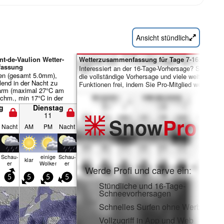
Ansicht stündlich
nt-de-Vaulion Wetter-
Wetterzusammenfassung für Tage 7-16:
assung
Interessiert an der 16-Tage-Vorhersage? Schalten 
gen (gesamt 5.0mm),
die vollständige Vorhersage und viele weitere
lend in der Nacht zu
Funktionen frei, indem Sie Pro-Mitglied werden.
arm (maximal 27°C am
chm., min 17°C in der
ntag). Der Wind bleibt
g
Dienstag
ch..
11
Snow
Pro
Nacht
AM
PM
Nacht
Schau­
einige
Schau­
klar
er
Wolken
er
Werde Profi und carve ein:
5
5
5
5
Stündliche und 16-Tage-
Schneevorhersagen
Schnelles Surfen ohne Werbung
Vollzugriff in App und Web