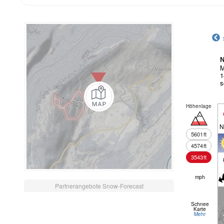
N
M
1
s
Höhenlage
N
5601
ft
4574
ft
3543
ft
mph
Partnerangebote Snow-Forecast
Schnee
Karte
Mehr