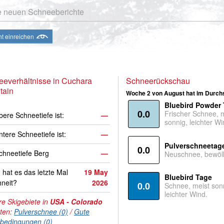
e neuen Schneeberichte
ht einreichen
everhältnisse in Cuchara
Schneerückschau
tain
Woche 2 von August hat im Durchs
Bluebird Powder
0.0
Frischer Schnee, 
bere Schneetiefe ist:
—
sonnig, leichter Wi
ntere Schneetiefe ist:
—
Pulverschneetag
0.0
hneetiefe Berg
—
Neuschnee, bewölk
hat es das letzte Mal
19 May
Bluebird Tage
neit?
2026
0.0
Schnee, meist son
leichter Wind.
e Skigebiete in
USA - Colorado
hten:
Pulverschnee (0)
/
Gute
nbedingungen (0)