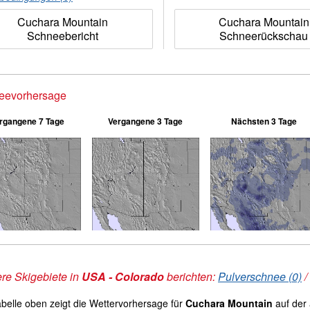
Cuchara Mountain
Cuchara Mountain
Schneebericht
Schneerückschau
eevorhersage
rgangene 7 Tage
Vergangene 3 Tage
Nächsten 3 Tage
re Skigebiete in
USA - Colorado
berichten:
Pulverschnee (0)
/
abelle oben zeigt die Wettervorhersage für
Cuchara Mountain
auf de