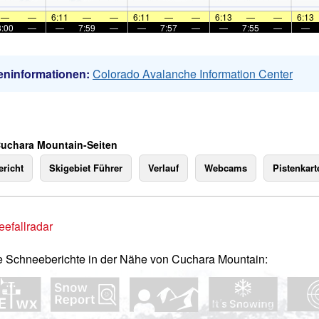
—
—
6:11
—
—
6:11
—
—
6:13
—
—
6:13
8:00
—
—
7:59
—
—
7:57
—
—
7:55
—
—
eninformationen:
Colorado Avalanche Information Center
Cuchara Mountain-Seiten
richt
Skigebiet Führer
Verlauf
Webcams
Pistenkart
efallradar
e Schneeberichte in der Nähe von Cuchara Mountain: