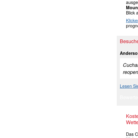
ausgek
Moun
Blick 
Klicke
progno
Besuche
Anderso
Cuchara
reopen 
Lesen Si
Bewerte
Kost
Wette
Das C