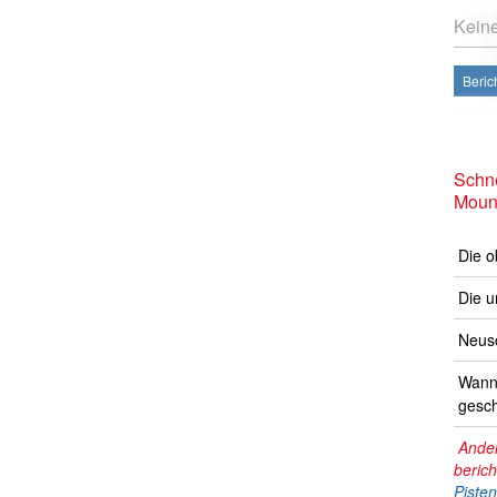
Kein
Beric
Schne
Moun
Die o
Die u
Neusc
Wann 
gesch
Ander
beric
Piste