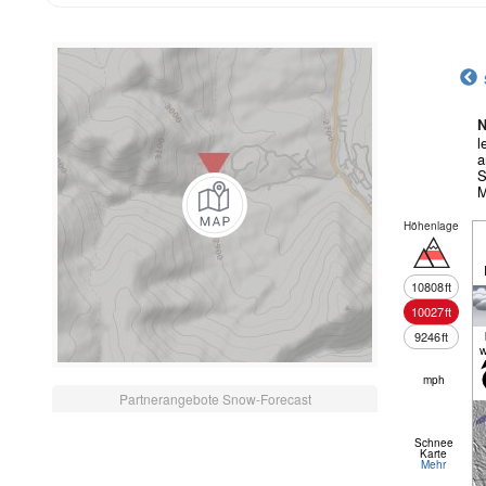
N
l
a
S
M
Höhenlage
10808
ft
10027
ft
9246
ft
w
mph
Partnerangebote Snow-Forecast
Schnee
Karte
Mehr