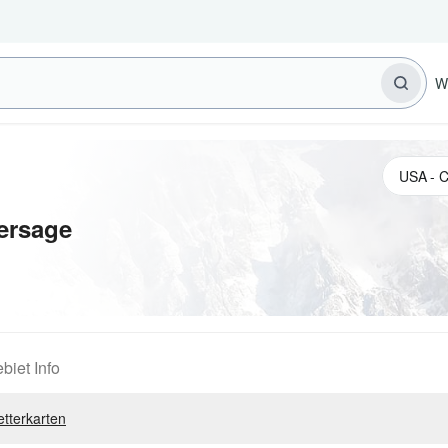
W
ersage
biet Info
tterkarten