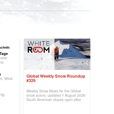
chnitt:
 Tage
meist
nd.
e
Global Weekly Snow Roundup
t, Wind
#326
Weekly Snow News for the Global
nig,
snow scene, updated 7 August 2026:
South American slopes open after
huge snowfalls, New Zealand posts
best conditions of season so far,
Australian areas open most terrain of