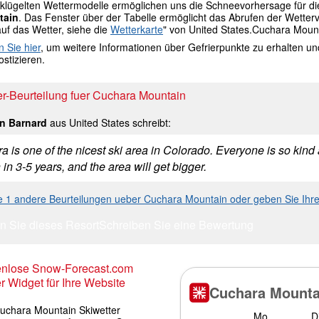
lügelten Wettermodelle ermöglichen uns die Schneevorhersage für die G
tain
. Das Fenster über der Tabelle ermöglicht das Abrufen der Wette
auf das Wetter, siehe die
Wetterkarte
" von United States.Cuchara Moun
n Sie hier
, um weitere Informationen über Gefrierpunkte zu erhalten u
stizieren.
r-Beurteilung fuer Cuchara Mountain
n Barnard
aus United States schreibt:
 is one of the nicest ski area in Colorado. Everyone is so kind and f
in 3-5 years, and the area will get bigger.
e 1 andere Beurteilungen ueber Cuchara Mountain oder geben Sie Ihr
n Sie dieses Resort
Schreiben Sie eine Bewertung
enlose Snow-Forecast.com
r Widget für Ihre Website
uchara Mountain Skiwetter