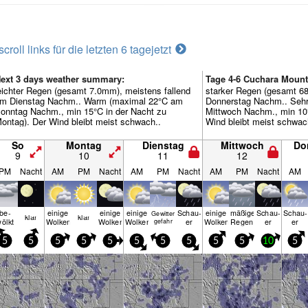
scroll links für die letzten 6 tage
jetzt
ext 3 days weather summary:
Tage 4-6 Cuchara Moun
eichter Regen (gesamt 7.0mm), meistens fallend
starker Regen (gesamt 68
m Dienstag Nachm.. Warm (maximal 22°C am
Donnerstag Nachm.. Sehr
onntag Nachm., min 15°C in der Nacht zu
Mittwoch Nachm., min 10°
ontag). Der Wind bleibt meist schwach..
Wind bleibt meist schwac
So
Montag
Dienstag
Mittwoch
Do
9
10
11
12
PM
Nacht
AM
PM
Nacht
AM
PM
Nacht
AM
PM
Nacht
AM
be­
einige
einige
einige
Schau­
einige
mäßiger
Schau­
Schau­
Gewitter
klar
klar
ölkt
Wolken
Wolken
Wolken
er
Wolken
Regen
er
er
gefahr
5
5
5
5
5
5
5
5
5
5
10
5