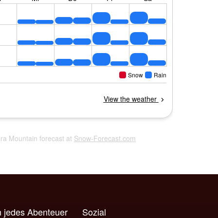
ara Mountain forecast at
Snow-Forecast.com
 jedes Abenteuer
Sozial