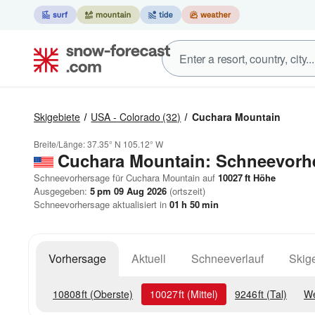
Skigebiete
USA - Colorado
(32)
Cuchara Mountain
Breite/Länge:
37.35° N
105.12° W
Cuchara Mountain: Schneevorh
Schneevorhersage für Cuchara Mountain auf
10027
ft
Höhe
Ausgegeben:
5 pm 09 Aug 2026
(ortszeit)
Schneevorhersage aktualisiert in
01
h
50
min
Vorhersage
Aktuell
Schneeverlauf
Skige
10808
ft
(Oberste)
10027
ft
(Mittel)
9246
ft
(Tal)
We