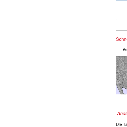
Schn
Ve
Ande
Die T