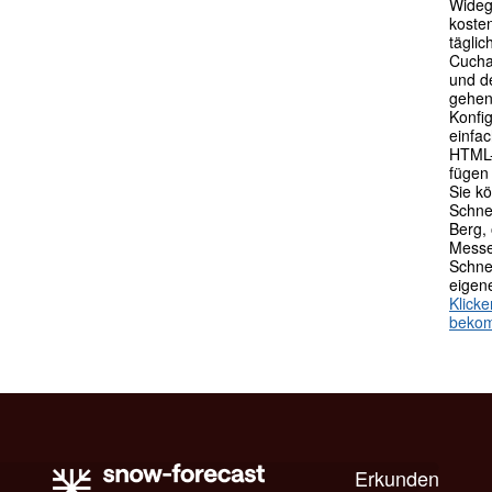
Widege
kosten
tägli
Cucha
und d
gehen
Konfig
einfa
HTML-
fügen 
Sie k
Schne
Berg, 
Messe
Schne
eigen
Klick
beko
Erkunden