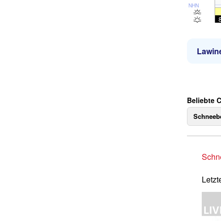
NHN
Lawin
Beliebte 
Schneebe
Schne
Letzt