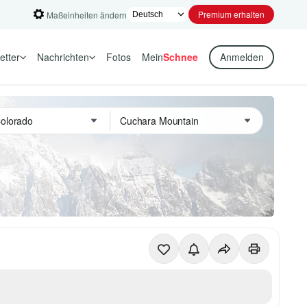
Premium erhalten
Maßeinheiten ändern
etter
Nachrichten
Fotos
Mein
Schnee
Anmelden