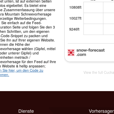
t unten, ist auf externen Seiten
los eigebettet. Es bietet eine
che Zusammenfassung über unsere
ra Mountain Schneevorhersage
erzeitige Wetterbedingungen.
 Sie einfach auf die Feed-
uration Seite und folgen Sie den 3
chen Schritten, um den eigenen
Code-Snippet zu packen und
Sie ihn auf Ihrer eigenen Website.
önnen die Höhe der
evorhersage wählen (Gipfel, mittel
oder unterer Gipfel) und
inheiten metrisch /
evorhersage für den Feed auf Ihre
e Website & hellip anpassen;
en Sie hier, um den Code zu
View the full Cuch
mmen.
Dienste
Vorhersagen