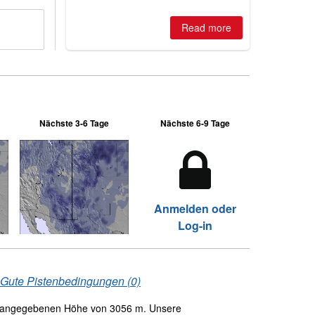
2026, northern hemisphere down to
two outdoor areas still open.
Read more
Nächste 3-6 Tage
Nächste 6-9 Tage
Anmelden oder
Log-in
Gute Pistenbedingungen (0)
r angegebenen Höhe von 3056 m. Unsere