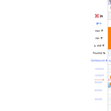
in
in
max
°
F
min
°
F
chill
°
F
Feuchte
%
1
Gefrier­punkt
ft
15000ft
12000ft
9000ft
6000ft
3000ft