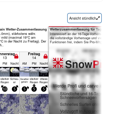
Ansicht stündlich
tain Wetter-Zusammenfassung
Wetterzusammenfassung für Tage 7-16:
.0mm), stärkstens währ.
Interessiert an der 16-Tage-Vorhersage? Sc
 mild (maximal 19°C am
die vollständige Vorhersage und viele weite
C in der Nacht zu Freitag). Der
Funktionen frei, indem Sie Pro-Mitglied wer
h..
nnerstag
Freitag
13
14
Snow
Pro
PM
Nacht
AM
PM
Nacht
starker
Schau­
starker
etwas
Gewitter
Regen
er
Regen
Regen
gefahr
Werde Profi und carve ein:
10
5
5
5
5
Stündliche und 16-Tage-
Schneevorhersagen
Schnelles Surfen ohne Werb
Vollzugriff in App und Web