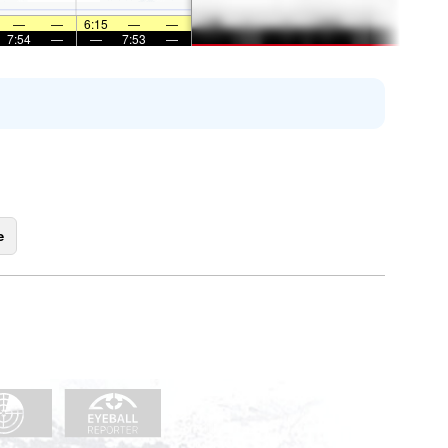
—
—
6:15
—
—
7:54
—
—
7:53
—
e