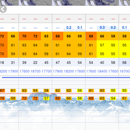
—
—
—
—
—
—
—
—
—
—
—
—
0.2
0.1
0.3
0.2
0.1
—
—
—
—
—
—
—
72
66
70
72
63
68
66
59
68
66
59
59
70
61
63
64
59
61
64
59
61
57
55
55
70
59
63
64
59
61
64
59
61
55
55
55
18
31
39
22
45
47
45
54
54
40
58
68
8200
17900
17600
18700
17700
17900
18200
17600
17600
18400
17600
16700
67
61
63
64
58
62
62
56
61
60
55
55
74
59
72
72
57
69
66
56
69
63
54
61