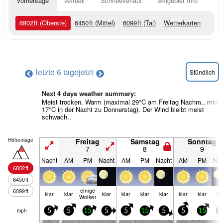
Vorhersage
Aktuell
Schneeverlauf
Skigebiet Info
6802
ft
(Oberste)
6450
ft
(Mittel)
6099
ft
(Tal)
Wetterkarten
letzte 6 tage
jetzt
Stündlich
Next 4 days weather summary:
Meist trocken. Warm (maximal 29°C am Freitag Nachm., min
17°C in der Nacht zu Donnerstag). Der Wind bleibt meist
schwach..
Höhenlage
Freitag
Samstag
Sonntag
7
8
9
Nacht
AM
PM
Nacht
AM
PM
Nacht
AM
PM
Nac
6802
ft
6450
ft
einige
6099
ft
klar
klar
klar
klar
klar
klar
klar
klar
kl
Wolken
mph
5
5
15
5
5
15
5
5
15
5