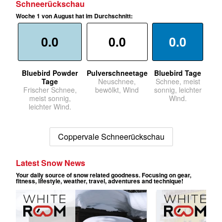
Schneerückschau
Woche 1 von August hat im Durchschnitt:
0.0
0.0
0.0
Bluebird Powder
Pulverschneetage
Bluebird Tage
Tage
Neuschnee,
Schnee, meist
Frischer Schnee,
bewölkt, Wind
sonnig, leichter
meist sonnig,
Wind.
leichter Wind.
Coppervale Schneerückschau