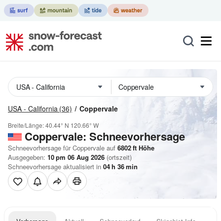
USA - California
(36)
Coppervale
Breite/Länge:
40.44° N
120.66° W
Coppervale: Schneevorhersage
Schneevorhersage für Coppervale auf
6802
ft
Höhe
Ausgegeben:
10 pm 06 Aug 2026
(ortszeit)
Schneevorhersage aktualisiert in
04
h
36
min