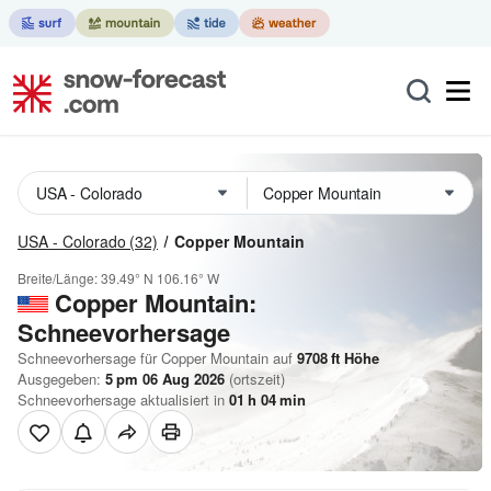
USA - Colorado
(32)
Copper Mountain
Breite/Länge:
39.49° N
106.16° W
Copper Mountain:
Schneevorhersage
Schneevorhersage für Copper Mountain auf
9708
ft
Höhe
Ausgegeben:
5 pm 06 Aug 2026
(ortszeit)
Schneevorhersage aktualisiert in
01
h
04
min