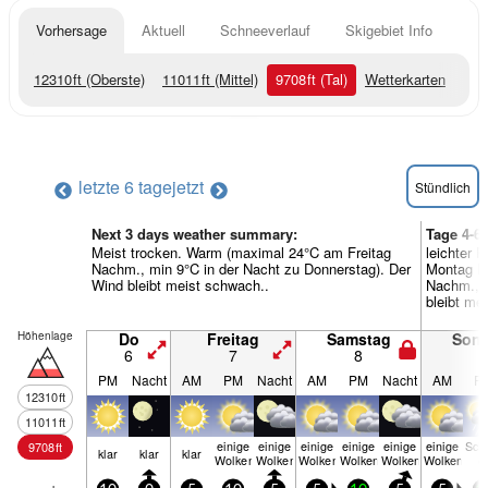
Vorhersage
Aktuell
Schneeverlauf
Skigebiet Info
12310
ft
(Oberste)
11011
ft
(Mittel)
9708
ft
(Tal)
Wetterkarten
letzte 6 tage
jetzt
Stündlich
Next 3 days weather summary:
Tage 4-6
Meist trocken. Warm (maximal 24°C am Freitag
leichter 
Nachm., min 9°C in der Nacht zu Donnerstag). Der
Montag N
Wind bleibt meist schwach..
Nachm., m
bleibt me
Höhenlage
Do
Freitag
Samstag
Son
6
7
8
9
PM
Nacht
AM
PM
Nacht
AM
PM
Nacht
AM
P
12310
ft
11011
ft
einige
einige
einige
einige
einige
einige
Sch
9708
ft
klar
klar
klar
Wolken
Wolken
Wolken
Wolken
Wolken
Wolken
e