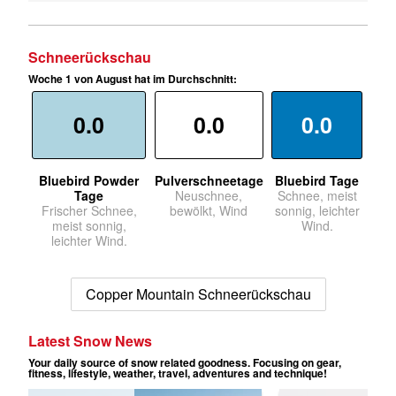
Schneerückschau
Woche 1 von August hat im Durchschnitt:
0.0
0.0
0.0
Bluebird Powder
Pulverschneetage
Bluebird Tage
Tage
Neuschnee,
Schnee, meist
Frischer Schnee,
bewölkt, Wind
sonnig, leichter
meist sonnig,
Wind.
leichter Wind.
Copper Mountain Schneerückschau