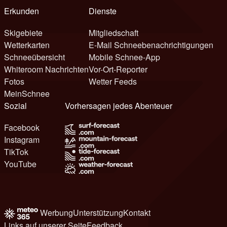
Erkunden
Dienste
Skigebiete
Mitgliedschaft
Wetterkarten
E-Mail Schneebenachrichtigungen
Schneeübersicht
Mobile Schnee-App
Whiteroom Nachrichten
Vor-Ort-Reporter
Fotos
Wetter Feeds
MeinSchnee
Sozial
Vorhersagen jedes Abenteuer
Facebook
Instagram
TikTok
YouTube
Werbung
Unterstützung
Kontakt
Links auf unserer Seite
Feedback