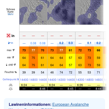
Schnee
Karte
Mehr
in
—
—
—
—
—
—
—
—
—
0.2
0.3
0.1
0.2
—
0.08
0.08
—
—
in
73
77
70
73
77
61
72
73
66
7
max
°
F
64
75
61
64
64
57
63
73
59
6
min
°
F
64
75
61
64
64
57
63
73
59
6
chill
°
F
39
39
54
46
74
72
55
53
71
5
Feuchte
%
14400
14800
14400
14400
14300
14400
14300
14800
14600
148
Gefrier­punkt
ft
6:24
—
—
6:24
—
—
6:26
—
—
6:
—
—
8:46
—
—
8:45
—
—
8:44
Lawineninformationen:
European Avalanche