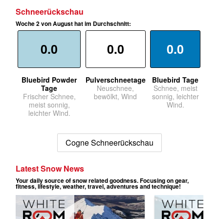
Schneerückschau
Woche 2 von August hat im Durchschnitt:
0.0
0.0
0.0
Bluebird Powder
Pulverschneetage
Bluebird Tage
Tage
Neuschnee,
Schnee, meist
Frischer Schnee,
bewölkt, Wind
sonnig, leichter
meist sonnig,
Wind.
leichter Wind.
Cogne Schneerückschau