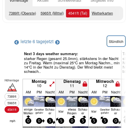
Vorhersage
Aktuell
Schneeverlauf
Skigebiet Info
7389
ft
(Oberste)
5965
ft
(Mittel)
4541
ft
(Tal)
Wetterkarten
letzte 6 tage
jetzt
Stündlich
Next 3 days weather summary:
Ta
starker Regen (gesamt 25.0mm), stärkstens In der Nacht
sta
zu Freitag. Warm (maximal 25°C am Montag Nachm., min
Na
14°C in der Nacht zu Dienstag). Der Wind bleibt meist
Nac
schwach..
ble
Höhenlage
Montag
Dienstag
Mittwoch
10
11
12
AM
PM
Nacht
AM
PM
Nacht
AM
PM
Nacht
A
7389
ft
5965
ft
einige
Schau­
etwas
Schau­
Schau­
4541
ft
Gewitter
Gewitter
klar
klar
kl
Wolken
er
Regen
er
er
gefahr
gefahr
mph
0
0
5
5
0
5
5
5
0
0