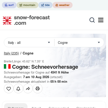
Italy
(235)
Cogne
Breite/Länge:
45.62° N
7.35° E
Cogne: Schneevorhersage
Schneevorhersage für Cogne auf
4541
ft
Höhe
Ausgegeben:
7 am 10 Aug 2026
(ortszeit)
Schneevorhersage aktualisiert in
05
h
00
min