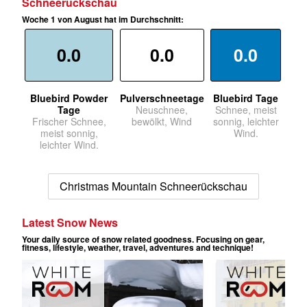
Schneerückschau
Woche 1 von August hat im Durchschnitt:
0.0
0.0
0.0
Bluebird Powder
Pulverschneetage
Bluebird Tage
Tage
Neuschnee,
Schnee, meist
Frischer Schnee,
bewölkt, Wind
sonnig, leichter
meist sonnig,
Wind.
leichter Wind.
Christmas Mountain Schneerückschau