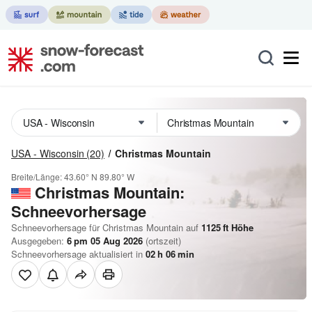
USA - Wisconsin
(20)
Christmas Mountain
Breite/Länge:
43.60° N
89.80° W
Christmas Mountain:
Schneevorhersage
Schneevorhersage für Christmas Mountain auf
1125
ft
Höhe
Ausgegeben:
6 pm 05 Aug 2026
(ortszeit)
Schneevorhersage aktualisiert in
02
h
06
min