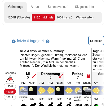
Vorhersage
Aktuell
Schneeverlauf
Skigebiet Info
1250
ft
(Oberste)
1125
ft
(Mittel)
1001
ft
(Tal)
Wetterkarten
letzte 6 tage
jetzt
Stündlich
Next 3 days weather summary:
Tage 4-6
Zusamme
leichter Regen (gesamt 2.0mm), meistens fallend
am Mittwoch Nachm.. Warm (maximal 27°C am
starker R
Freitag Nachm., min 16°C in der Nacht zu
zu Freit
Mittwoch). Der Wind bleibt meist schwach..
min 16°C 
schwach.
Höhenlage
Mi
Donnerstag
Freitag
Sam
5
6
7
8
PM
Nacht
AM
PM
Nacht
AM
PM
Nacht
AM
P
1250
ft
1125
ft
Schau­
einige
Schau­
1001
ft
klar
klar
klar
klar
klar
klar
kl
er
Wolken
er