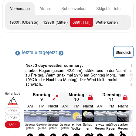
Vorhersage
Aktuell
Schneeverlauf
Skigebiet Info
1900
ft
(Oberste)
1293
ft
(Mittel)
689
ft
(Tal)
Wetterkarten
letzte 6 tage
jetzt
Stündlich
Next 3 days weather summary:
Ta
starker Regen (gesamt 42.0mm), stärkstens In der Nacht
sta
zu Freitag. Warm (maximal 29°C am Sonntag Morg., min
Na
19°C in der Nacht zu Montag). Der Wind bleibt meist
20°
schwach..
sc
Höhenlage
Sonntag
Montag
Dienstag
9
10
11
AM
PM
Nacht
AM
PM
Nacht
AM
PM
Nacht
A
1900
ft
1293
ft
einige
Schau­
etwas
mäßiger
starker
689
ft
Gewitter
Gewitter
Gewitter
Gewitter
kl
Wolken
er
Regen
Regen
Regen
gefahr
gefahr
gefahr
gefahr