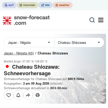
Japan - Niigata
(65)
Chateau Shiozawa
Breite/Länge:
37.06° N
138.83° E
Chateau Shiozawa:
Schneevorhersage
Schneevorhersage für Chateau Shiozawa auf
689
ft
Höhe
Ausgegeben:
2 am 09 Aug 2026
(ortszeit)
Schneevorhersage aktualisiert in
04
h
04
min