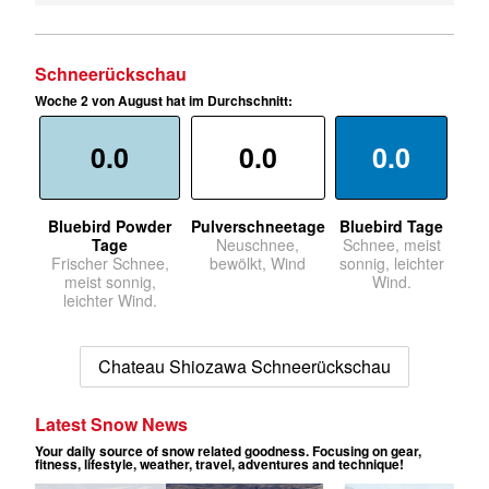
Schneerückschau
Woche 2 von August hat im Durchschnitt:
0.0
0.0
0.0
Bluebird Powder
Pulverschneetage
Bluebird Tage
Tage
Neuschnee,
Schnee, meist
Frischer Schnee,
bewölkt, Wind
sonnig, leichter
meist sonnig,
Wind.
leichter Wind.
Chateau Shiozawa Schneerückschau