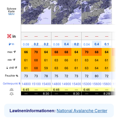
Schnee
Karte
Mehr
in
—
—
—
—
—
—
—
—
—
0.2
0.2
0.4
0.2
0.4
0.1
0.08
0.08
0.04
in
66
70
64
68
68
64
70
68
64
7
max
°
F
61
68
61
63
66
61
63
64
61
6
min
°
F
61
68
59
63
66
61
63
64
61
6
chill
°
F
73
73
78
75
72
73
72
80
72
7
Feuchte
%
14800
15100
15400
14800
14900
15400
15300
15600
15600
154
Gefrier­punkt
ft
6:45
—
—
6:46
—
—
6:46
—
—
6:
—
—
8:30
—
—
8:30
—
—
8:29
Lawineninformationen:
National Avalanche Center