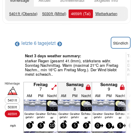
Vorhersage
Aktuell
Schneeverlauf
Skigebiet Info
5401
ft
(Oberste)
5030
ft
(Mittel)
4659
ft
(Tal)
Wetterkarten
letzte 6 tage
jetzt
Stündlich
Next 3 days weather summary:
Ta
starker Regen (gesamt 41.0mm), stärkstens währ.
sta
Sonntag Nachmittag. Warm (maximal 21°C am Freitag
Di
Nachm., min 16°C am Freitag Morg.). Der Wind bleibt
Nac
meist schwach..
mei
Höhenlage
Freitag
Samstag
Sonntag
7
8
9
AM
PM
Nacht
AM
PM
Nacht
AM
PM
Nacht
A
5401
ft
5030
ft
Schau­
Schau­
Schau­
ein
4659
ft
Gewitter
Gewitter
Gewitter
Gewitter
Gewitter
Gewitter
er
er
er
Wol
gefahr
gefahr
gefahr
gefahr
gefahr
gefahr
mph
5
5
10
5
5
5
0
5
5
5