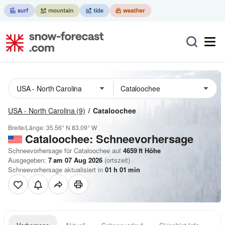
USA - North Carolina
(9)
Cataloochee
Breite/Länge:
35.56° N
83.09° W
Cataloochee: Schneevorhersage
Schneevorhersage für Cataloochee auf
4659
ft
Höhe
Ausgegeben:
7 am 07 Aug 2026
(ortszeit)
Schneevorhersage aktualisiert in
01
h
01
min