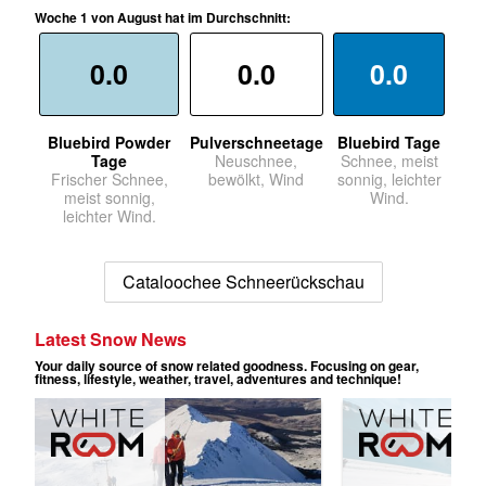
Woche 1 von August hat im Durchschnitt:
0.0
0.0
0.0
Bluebird Powder
Pulverschneetage
Bluebird Tage
Tage
Neuschnee,
Schnee, meist
Frischer Schnee,
bewölkt, Wind
sonnig, leichter
meist sonnig,
Wind.
leichter Wind.
Cataloochee Schneerückschau