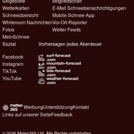
Skigebiete
Mitgliedschaft
Wetterkarten
E-Mail Schneebenachrichtigungen
Schneeübersicht
Mobile Schnee-App
Whiteroom Nachrichten
Vor-Ort-Reporter
Fotos
Wetter Feeds
MeinSchnee
Sozial
Vorhersagen jedes Abenteuer
Facebook
Instagram
TikTok
YouTube
Werbung
Unterstützung
Kontakt
Links auf unserer Seite
Feedback
© 2026 Meteo365 Ltd. Alle Rechte vorbehalten
8