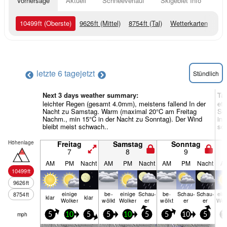
Vorhersage
Aktuell
Schneeverlauf
Skigebiet Info
10499
ft
(Oberste)
9626
ft
(Mittel)
8754
ft
(Tal)
Wetterkarten
letzte 6 tage
jetzt
Stündlich
Next 3 days weather summary:
Ta
leichter Regen (gesamt 4.0mm), meistens fallend In der
etw
Nacht zu Samstag. Warm (maximal 20°C am Freitag
Se
Nachm., min 15°C in der Nacht zu Sonntag). Der Wind
in 
bleibt meist schwach..
sc
Höhenlage
Freitag
Samstag
Sonntag
7
8
9
AM
PM
Nacht
AM
PM
Nacht
AM
PM
Nacht
A
10499
ft
9626
ft
einige
be­
einige
Schau­
be­
Schau­
Schau­
ein
8754
ft
klar
klar
Wolken
wölkt
Wolken
er
wölkt
er
er
Wol
mph
5
10
5
5
10
5
5
10
5
1