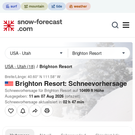
USA - Utah
(18)
Brighton Resort
Breite/Länge:
40.60° N
111.58° W
Brighton Resort: Schneevorhersage
Schneevorhersage für Brighton Resort auf
10499
ft
Höhe
Ausgegeben:
11 am 07 Aug 2026
(ortszeit)
Schneevorhersage aktualisiert in
02
h
47
min