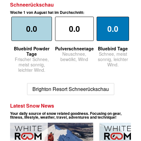
Schneerückschau
Woche 1 von August hat im Durchschnitt:
0.0
0.0
0.0
Bluebird Powder
Pulverschneetage
Bluebird Tage
Tage
Neuschnee,
Schnee, meist
Frischer Schnee,
bewölkt, Wind
sonnig, leichter
meist sonnig,
Wind.
leichter Wind.
Brighton Resort Schneerückschau