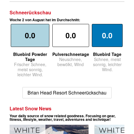
Schneerückschau
Woche 2 von August hat im Durchschnitt:
0.0
0.0
0.0
Bluebird Powder
Pulverschneetage
Bluebird Tage
Tage
Neuschnee,
Schnee, meist
Frischer Schnee,
bewölkt, Wind
sonnig, leichter
meist sonnig,
Wind.
leichter Wind.
Brian Head Resort Schneerückschau