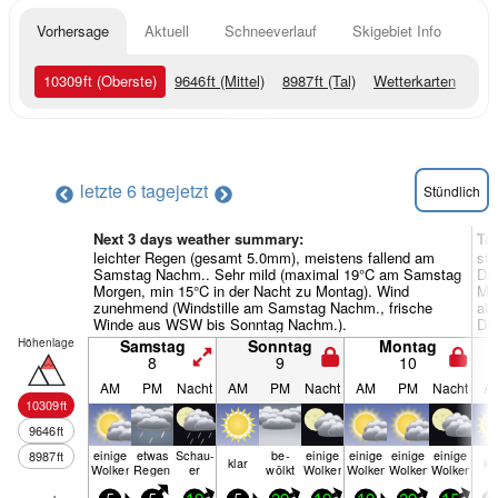
Vorhersage
Aktuell
Schneeverlauf
Skigebiet Info
10309
ft
(Oberste)
9646
ft
(Mittel)
8987
ft
(Tal)
Wetterkarten
letzte 6 tage
jetzt
Stündlich
Next 3 days weather summary:
Ta
leichter Regen (gesamt 5.0mm), meistens fallend am
sta
Samstag Nachm.. Sehr mild (maximal 19°C am Samstag
Di
Morgen, min 15°C in der Nacht zu Montag). Wind
Mor
zunehmend (Windstille am Samstag Nachm., frische
abn
Winde aus WSW bis Sonntag Nachm.).
Die
Höhenlage
Samstag
Sonntag
Montag
8
9
10
AM
PM
Nacht
AM
PM
Nacht
AM
PM
Nacht
A
10309
ft
9646
ft
einige
etwas
Schau­
be­
einige
einige
einige
einige
8987
ft
klar
kl
Wolken
Regen
er
wölkt
Wolken
Wolken
Wolken
Wolken