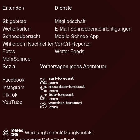
Erkunden
Dienste
Skigebiete
Mitgliedschaft
Wetterkarten
E-Mail Schneebenachrichtigungen
Schneeübersicht
Mobile Schnee-App
Whiteroom Nachrichten
Vor-Ort-Reporter
Fotos
Wetter Feeds
MeinSchnee
Sozial
Vorhersagen jedes Abenteuer
Facebook
Instagram
TikTok
YouTube
Werbung
Unterstützung
Kontakt
Links auf unserer Seite
Feedback