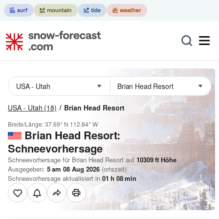
USA - Utah
(18)
Brian Head Resort
Breite/Länge:
37.69° N
112.84° W
Brian Head Resort:
Schneevorhersage
Schneevorhersage für Brian Head Resort auf
10309
ft
Höhe
Ausgegeben:
5 am 08 Aug 2026
(ortszeit)
Schneevorhersage aktualisiert in
01
h
08
min