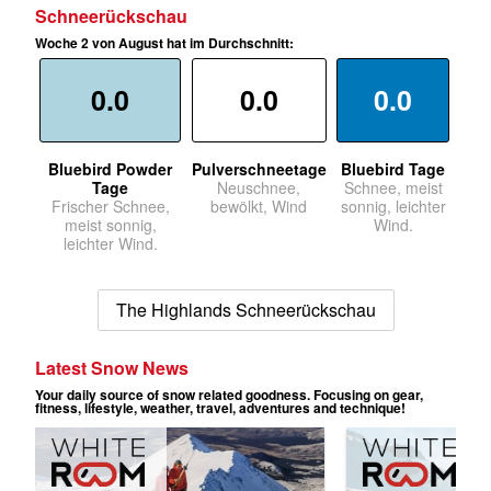
Schneerückschau
Woche 2 von August hat im Durchschnitt:
0.0
0.0
0.0
Bluebird Powder
Pulverschneetage
Bluebird Tage
Tage
Neuschnee,
Schnee, meist
Frischer Schnee,
bewölkt, Wind
sonnig, leichter
meist sonnig,
Wind.
leichter Wind.
The Highlands Schneerückschau