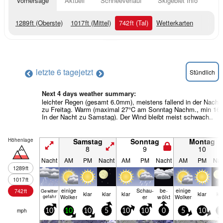
Vorhersage
Aktuell
Schneeverlauf
Skigebiet Info
1289
ft
(Oberste)
1017
ft
(Mittel)
742
ft
(Tal)
Wetterkarten
letzte 6 tage
jetzt
Stündlich
Next 4 days weather summary:
leichter Regen (gesamt 6.0mm), meistens fallend in der Nacht
zu Freitag. Warm (maximal 27°C am Sonntag Nachm., min 16
In der Nacht zu Samstag). Der Wind bleibt meist schwach..
Höhenlage
Samstag
Sonntag
Montag
8
9
10
Nacht
AM
PM
Nacht
AM
PM
Nacht
AM
PM
Nac
1289
ft
1017
ft
einige
Schau­
be­
einige
742
ft
Gewitter
klar
klar
klar
klar
kl
Wolken
er
wölkt
Wolken
gefahr
mph
10
10
10
5
10
10
0
5
10
5