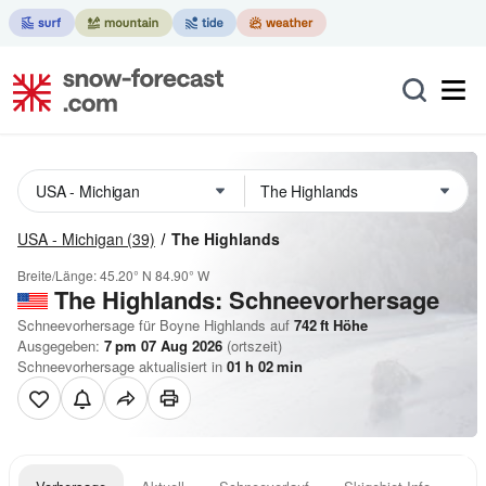
USA - Michigan
(39)
The Highlands
Breite/Länge:
45.20° N
84.90° W
The Highlands: Schneevorhersage
Schneevorhersage für Boyne Highlands auf
742
ft
Höhe
Ausgegeben:
7 pm 07 Aug 2026
(ortszeit)
Schneevorhersage aktualisiert in
01
h
02
min