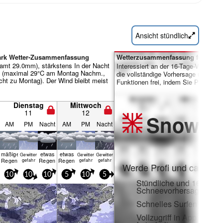
Ansicht stündlich
ark Wetter-Zusammenfassung
Wetterzusammenfassung für Tage 
amt 29.0mm), stärkstens In der Nacht
Interessiert an der 16-Tage-Vorhersa
m (maximal 29°C am Montag Nachm.,
die vollständige Vorhersage und viele
cht zu Montag). Der Wind bleibt meist
Funktionen frei, indem Sie Pro-Mitgl
Dienstag
Mittwoch
11
12
Snow
Pr
AM
PM
Nacht
AM
PM
Nacht
mäßiger
etwas
etwas
Gewitter
Gewitter
Gewitter
Regen
Regen
Regen
gefahr
gefahr
gefahr
Werde Profi und carve ei
10
10
10
5
10
5
Stündliche und 16-Tage-
Schneevorhersagen
Schnelles Surfen ohne
Vollzugriff in App und 