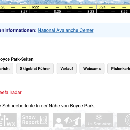
6:20
—
—
6:22
—
—
6:22
—
—
6:24
—
—
—
—
8:27
—
—
8:25
—
—
8:23
—
—
8:22
eninformationen:
National Avalanche Center
Boyce Park-Seiten
richt
Skigebiet Führer
Verlauf
Webcams
Pistenkart
efallradar
e Schneeberichte in der Nähe von Boyce Park: