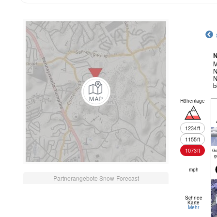
N
M
N
N
b
Höhenlage
1234
ft
1155
ft
1073
ft
Ge
g
mph
Partnerangebote Snow-Forecast
Schnee
Karte
Mehr