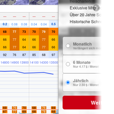
freischalten
Exklusive Mitgliederraba
Über 20 Jahre Schneege
—
—
—
—
—
—
Historische Schneedate
0.2
0.5
0.08
0.08
0.04
0.04
68
77
73
70
79
70
66
77
64
66
77
66
Monatlich
66
77
64
66
77
66
Verlängert sich monatlich
92
76
87
85
68
97
6 Monate
14800
14900
13900
14100
14300
13500
Nur 4.17 $ / Monat
Jährlich
Nur 2.50 $ / Monat
Weiter
69
76
70
68
76
69
67
77
69
68
78
68