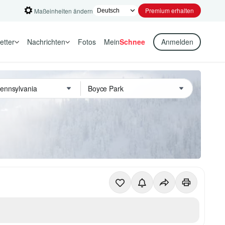
Premium erhalten
Maßeinheiten ändern
etter
Nachrichten
Fotos
Mein
Schnee
Anmelden