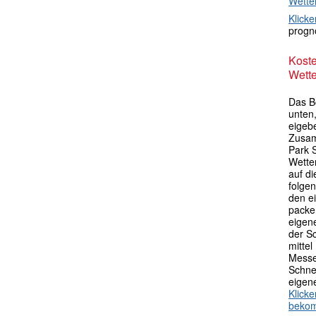
Wette
Klicke
progno
Kost
Wette
Das B
unten,
eigebe
Zusam
Park 
Wette
auf di
folgen
den e
packen
eigen
der S
mittel
Messe
Schne
eigen
Klick
beko