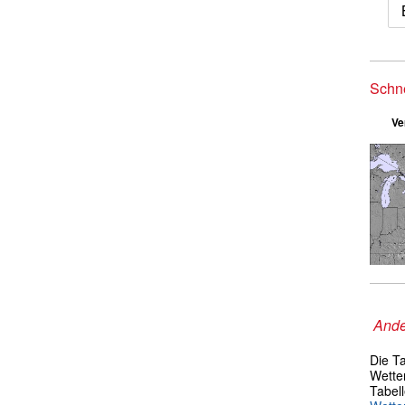
Schn
Ve
Ande
Die T
Wetter
Tabel