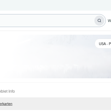
W
biet Info
erkarten