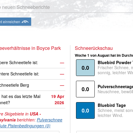
e neuen Schneeberichte
ht einreichen
everhältnisse in Boyce Park
Schneerückschau
Woche 1 von August hat im Durchs
bere Schneetiefe ist:
—
Bluebird Powder
0.0
Frischer Schnee, 
sonnig, leichter Wi
ntere Schneetiefe ist:
—
hneetiefe Berg
—
Pulverschneetag
0.0
Neuschnee, bewölk
hat es das letzte Mal
19 Apr
neit?
2026
Bluebird Tage
0.0
Schnee, meist son
e Skigebiete in
USA -
leichter Wind.
ylvania
berichten:
Pulverschnee
ute Pistenbedingungen (0)