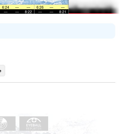
6:24
—
—
6:26
—
—
—
—
8:22
—
—
8:21
e