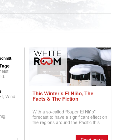
chnitt:
 Tage
meist
nd.
e
This Winter’s El Niño, The
t, Wind
Facts & The Fiction
With a so-called “Super El Niño”
nig,
forecast to have a significant effect on
the regions around the Pacific this
winter, the question skiers are asking
is simple: book now or wait, and
where are the best odds?
Read more