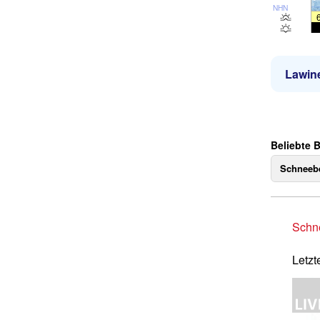
NHN
Lawin
Beliebte 
Schneebe
Schne
Letzt