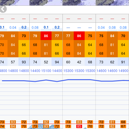
—
—
—
—
—
—
—
—
—
—
—
—
0.1
0.2
0.1
0.2
0.04
0.08
—
—
—
0.04
0.08
0.08
79
84
73
79
86
77
77
86
75
75
84
70
70
84
66
68
81
66
68
84
64
68
81
64
70
84
66
68
81
66
68
84
64
68
81
64
74
57
93
74
52
94
60
42
68
73
62
91
4800
14800
14800
14400
15100
14400
15300
15300
15300
14600
14600
14900
73
83
72
73
82
73
73
83
72
72
81
68
74
84
70
73
83
72
73
85
70
72
82
67