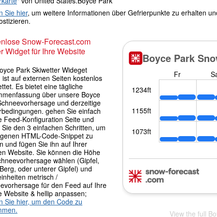
rkarte
" von United States.Boyce Park
n Sie hier
, um weitere Informationen über Gefrierpunkte zu erhalten u
stizieren.
enlose Snow-Forecast.com
r Widget für Ihre Website
oyce Park Skiwetter Wideget
 ist auf externen Seiten kostenlos
ttet. Es bietet eine tägliche
menfassung über unsere Boyce
Schneevorhersage und derzeitige
rbedingungen. gehen Sie einfach
e Feed-Konfiguration Seite und
 Sie den 3 einfachen Schritten, um
igenen HTML-Code-Snippet zu
 und fügen Sie ihn auf Ihrer
en Website. Sie können die Höhe
chneevorhersage wählen (Gipfel,
 Berg, oder unterer Gipfel) und
inheiten metrisch /
evorhersage für den Feed auf Ihre
e Website & hellip anpassen;
en Sie hier, um den Code zu
mmen.
View the full B