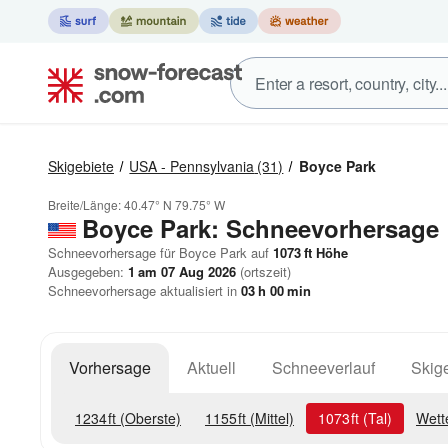
Skigebiete
USA - Pennsylvania
(31)
Boyce Park
Breite/Länge:
40.47° N
79.75° W
Boyce Park: Schneevorhersage
Schneevorhersage für Boyce Park auf
1073
ft
Höhe
Ausgegeben:
1 am 07 Aug 2026
(ortszeit)
Schneevorhersage aktualisiert in
03
h
00
min
Vorhersage
Aktuell
Schneeverlauf
Skige
1234
ft
(Oberste)
1155
ft
(Mittel)
1073
ft
(Tal)
Wett