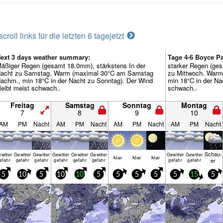
scroll links für die letzten 6 tage
jetzt
ext 3 days weather summary:
Tage 4-6 Boyce P
äßiger Regen (gesamt 18.0mm), stärkstens In der
starker Regen (ges
acht zu Samstag. Warm (maximal 30°C am Samstag
zu Mittwoch. War
achm., min 18°C in der Nacht zu Sonntag). Der Wind
min 18°C in der Na
leibt meist schwach..
schwach..
Freitag
Samstag
Sonntag
Montag
7
8
9
10
AM
PM
Nacht
AM
PM
Nacht
AM
PM
Nacht
AM
PM
Nacht
Schau­
witter
Gewitter
Gewitter
Gewitter
Gewitter
Gewitter
Gewitter
Gewitter
klar
klar
klar
er
efahr
gefahr
gefahr
gefahr
gefahr
gefahr
gefahr
gefahr
5
10
5
10
10
5
5
5
5
5
15
5