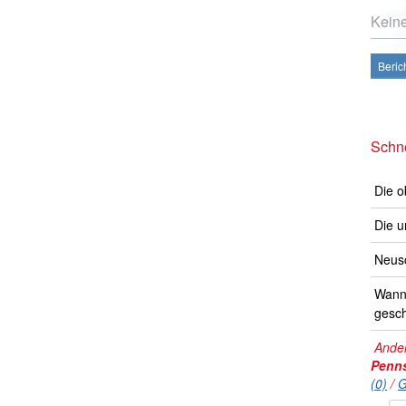
Kein
Beric
Schne
Die o
Die u
Neusc
Wann 
gesch
Ander
Penns
(0)
/
G