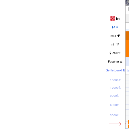
in
in
max
°
F
min
°
F
chill
°
F
Feuchte
%
1
Gefrier­punkt
ft
15000ft
12000ft
9000ft
6000ft
3000ft