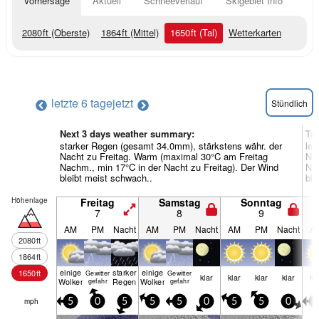
Vorhersage
Aktuell
Schneeverlauf
Skigebiet Info
2080
ft
(Oberste)
1864
ft
(Mittel)
1650
ft
(Tal)
Wetterkarten
letzte 6 tage
jetzt
Stündlich
Next 3 days weather summary:
Ta
starker Regen (gesamt 34.0mm), stärkstens währ. der
lei
Nacht zu Freitag. Warm (maximal 30°C am Freitag
Na
Nachm., min 17°C in der Nacht zu Freitag). Der Wind
Nac
bleibt meist schwach..
ble
Höhenlage
Freitag
Samstag
Sonntag
7
8
9
AM
PM
Nacht
AM
PM
Nacht
AM
PM
Nacht
A
2080
ft
1864
ft
einige
starker
einige
1650
ft
Gewitter
Gewitter
klar
klar
klar
klar
kl
Wolken
Regen
Wolken
gefahr
gefahr
mph
5
0
5
5
5
0
5
5
0
0