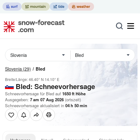
Slovenia
(29)
Bled
Breite/Länge:
46.40° N
14.10° E
Bled: Schneevorhersage
Schneevorhersage für Bled auf
1650
ft
Höhe
Ausgegeben:
7 am 07 Aug 2026
(ortszeit)
Schneevorhersage aktualisiert in
04
h
50
min