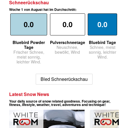
Schneerückschau
Woche 1 von August hat im Durchschnitt:
0.0
0.0
0.0
Bluebird Powder
Pulverschneetage
Bluebird Tage
Tage
Neuschnee,
Schnee, meist
Frischer Schnee,
bewölkt, Wind
sonnig, leichter
meist sonnig,
Wind.
leichter Wind.
Bled Schneerückschau