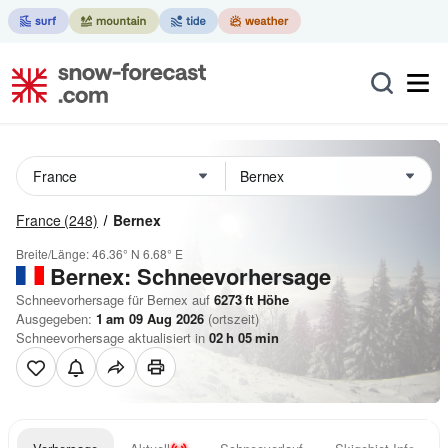
France
(248)
Bernex
Breite/Länge:
46.36° N
6.68° E
Bernex: Schneevorhersage
Schneevorhersage für Bernex auf
6273
ft
Höhe
Ausgegeben:
1 am 09 Aug 2026
(ortszeit)
Schneevorhersage aktualisiert in
02
h
05
min