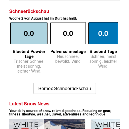
Schneerückschau
Woche 2 von August hat im Durchschnitt:
0.0
0.0
0.0
Bluebird Powder
Pulverschneetage
Bluebird Tage
Tage
Neuschnee,
Schnee, meist
Frischer Schnee,
bewölkt, Wind
sonnig, leichter
meist sonnig,
Wind.
leichter Wind.
Bernex Schneerückschau