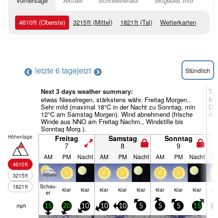
Vorhersage
Aktuell
Schneeverlauf
Skigebiet Info
4610
ft
(Oberste)
3215
ft
(Mittel)
1821
ft
(Tal)
Wetterkarten
letzte 6 tage
jetzt
Stündlich
Next 3 days weather summary:
Ta
etwas Nieselregen, stärkstens währ. Freitag Morgen..
Mei
Sehr mild (maximal 18°C in der Nacht zu Sonntag, min
Die
12°C am Samstag Morgen). Wind abnehmend (frische
mei
Winde aus NNO am Freitag Nachm., Windstille bis
Sonntag Morg.).
Höhenlage
Freitag
Samstag
Sonntag
7
8
9
AM
PM
Nacht
AM
PM
Nacht
AM
PM
Nacht
A
4610
ft
3215
ft
Schau­
1821
ft
klar
klar
klar
klar
klar
klar
klar
klar
kl
er
mph
15
20
10
10
10
5
5
5
15
1