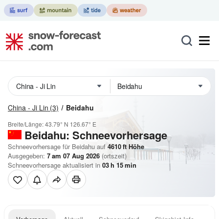
China - Ji Lin
(3)
Beidahu
Breite/Länge:
43.79° N
126.67° E
Beidahu: Schneevorhersage
Schneevorhersage für Beidahu auf
4610
ft
Höhe
Ausgegeben:
7 am 07 Aug 2026
(ortszeit)
Schneevorhersage aktualisiert in
03
h
15
min