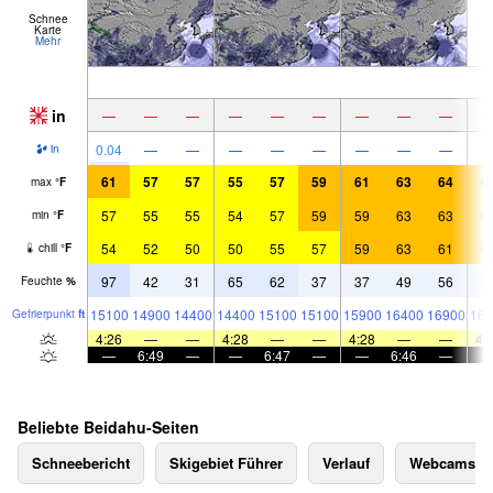
Schnee
Karte
Mehr
in
—
—
—
—
—
—
—
—
—
0.04
—
—
—
—
—
—
—
—
in
61
57
57
55
57
59
61
63
64
6
max
°
F
57
55
55
54
57
59
59
63
63
6
min
°
F
54
52
50
50
55
57
59
63
61
6
chill
°
F
97
42
31
65
62
37
37
49
56
7
Feuchte
%
15100
14900
14400
14400
15100
15100
15900
16400
16900
169
Gefrier­punkt
ft
4:26
—
—
4:28
—
—
4:28
—
—
4:
—
6:49
—
—
6:47
—
—
6:46
—
Beliebte Beidahu-Seiten
Schneebericht
Skigebiet Führer
Verlauf
Webcams