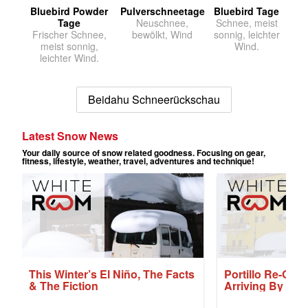
Bluebird Powder
Pulverschneetage
Bluebird Tage
Tage
Neuschnee,
Schnee, meist
Frischer Schnee,
bewölkt, Wind
sonnig, leichter
meist sonnig,
Wind.
leichter Wind.
Beidahu Schneerückschau