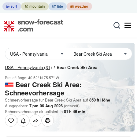
USA - Pennsylvania
(31)
Bear Creek Ski Area
Breite/Länge:
40.52° N
75.57° W
Bear Creek Ski Area:
Schneevorhersage
Schneevorhersage für Bear Creek Ski Area auf
850
ft
Höhe
Ausgegeben:
7 pm 06 Aug 2026
(ortszeit)
Schneevorhersage aktualisiert in
01
h
46
min