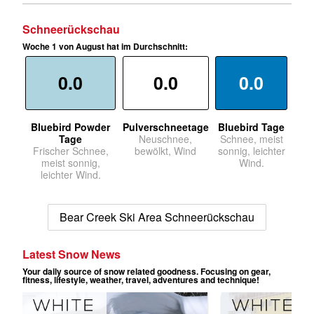
Schneerückschau
Woche 1 von August hat im Durchschnitt:
0.0
0.0
0.0
Bluebird Powder
Pulverschneetage
Bluebird Tage
Tage
Neuschnee,
Schnee, meist
Frischer Schnee,
bewölkt, Wind
sonnig, leichter
meist sonnig,
Wind.
leichter Wind.
Bear Creek Ski Area Schneerückschau