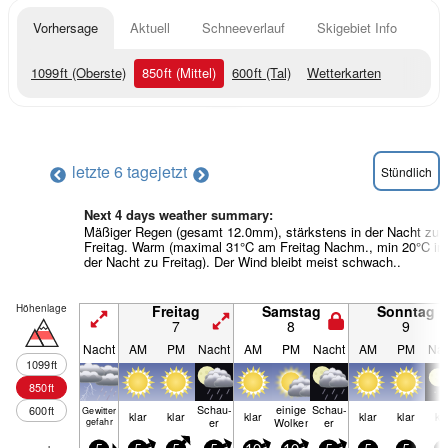
Vorhersage
Aktuell
Schneeverlauf
Skigebiet Info
1099
ft
(Oberste)
850
ft
(Mittel)
600
ft
(Tal)
Wetterkarten
letzte 6 tage
jetzt
Stündlich
Next 4 days weather summary:
Mäßiger Regen (gesamt 12.0mm), stärkstens in der Nacht zu
Freitag. Warm (maximal 31°C am Freitag Nachm., min 20°C in
der Nacht zu Freitag). Der Wind bleibt meist schwach..
Höhenlage
Freitag
Samstag
Sonntag
7
8
9
Nacht
AM
PM
Nacht
AM
PM
Nacht
AM
PM
Nac
1099
ft
850
ft
Schau­
einige
Schau­
600
ft
Gewitter
klar
klar
klar
klar
klar
kl
er
Wolken
er
gefahr