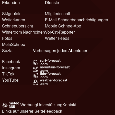
Erkunden
Dienste
Skigebiete
Mitgliedschaft
Wetterkarten
E-Mail Schneebenachrichtigungen
Schneeübersicht
Mobile Schnee-App
Whiteroom Nachrichten
Vor-Ort-Reporter
Fotos
Wetter Feeds
MeinSchnee
Sozial
Vorhersagen jedes Abenteuer
Facebook
Instagram
TikTok
YouTube
Werbung
Unterstützung
Kontakt
Links auf unserer Seite
Feedback