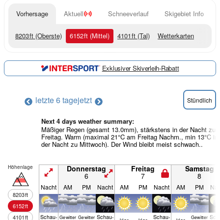
Vorhersage
Aktuell
Schneeverlauf
Skigebiet Info
8203
ft
(Oberste)
6152
ft
(Mittel)
4101
ft
(Tal)
Wetterkarten
Exklusiver Skiverleih-Rabatt
letzte 6 tage
jetzt
Stündlich
Next 4 days weather summary:
Mäßiger Regen (gesamt 13.0mm), stärkstens in der Nacht zu
Freitag. Warm (maximal 21°C am Freitag Nachm., min 13°C in
der Nacht zu Mittwoch). Der Wind bleibt meist schwach..
Höhenlage
Donnerstag
Freitag
Samstag
6
7
8
Nacht
AM
PM
Nacht
AM
PM
Nacht
AM
PM
Nac
8203
ft
6152
ft
Schau­
Schau­
Schau­
Sch
4101
ft
Gewitter
Gewitter
Gewitter
klar
klar
klar