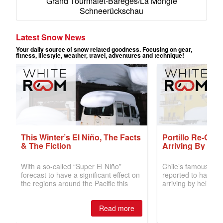
Grand Tourmalet-Bareges/La Mongie
Schneerückschau