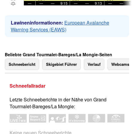
—
—
—
9:15
—
—
9:13
—
—
9:
Lawineninformationen:
European Avalanche
Warning Services (EAWS)
Beliebte Grand Tourmalet-Bareges/La Mongie-Seiten
Schneebericht
Skigebiet Führer
Verlauf
Webcams
Schneefallradar
Letzte Schneeberichte in der Nähe von Grand
Tourmalet-Bareges/La Mongie:
Keine neuen Schneeberichte