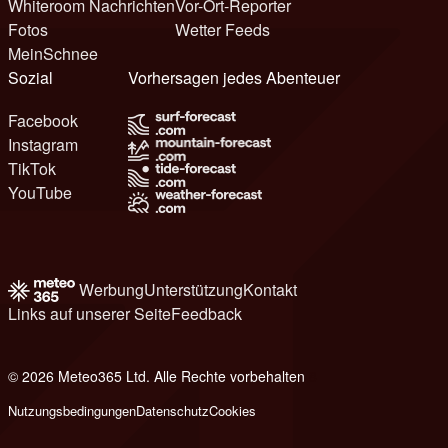
Whiteroom Nachrichten
Vor-Ort-Reporter
Fotos
Wetter Feeds
MeinSchnee
Sozial
Vorhersagen jedes Abenteuer
Facebook
Instagram
TikTok
YouTube
Werbung
Unterstützung
Kontakt
Links auf unserer Seite
Feedback
© 2026 Meteo365 Ltd. Alle Rechte vorbehalten
8
Nutzungsbedingungen
Datenschutz
Cookies