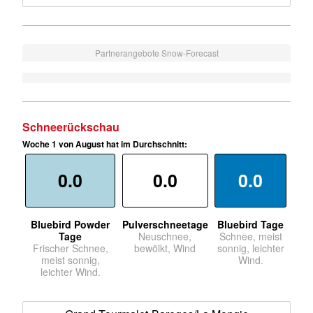
Partnerangebote Snow-Forecast
Schneerückschau
Woche 1 von August hat im Durchschnitt:
0.0
0.0
0.0
Bluebird Powder
Pulverschneetage
Bluebird Tage
Tage
Neuschnee,
Schnee, meist
Frischer Schnee,
bewölkt, Wind
sonnig, leichter
meist sonnig,
Wind.
leichter Wind.