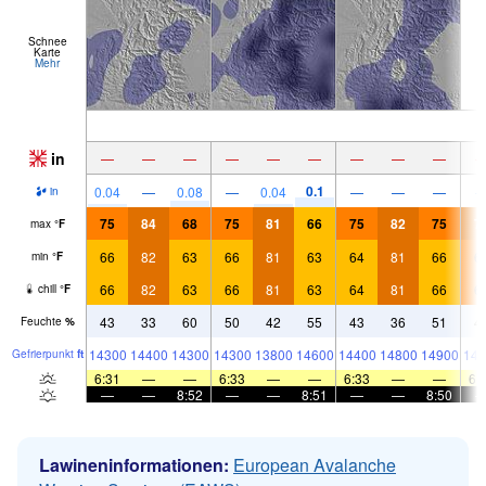
Schnee
Karte
Mehr
in
—
—
—
—
—
—
—
—
—
0.1
0.04
—
0.08
—
0.04
—
—
—
in
75
84
68
75
81
66
75
82
75
7
max
°
F
66
82
63
66
81
63
64
81
66
6
min
°
F
66
82
63
66
81
63
64
81
66
6
chill
°
F
43
33
60
50
42
55
43
36
51
4
Feuchte
%
14300
14400
14300
14300
13800
14600
14400
14800
14900
146
Gefrier­punkt
ft
6:31
—
—
6:33
—
—
6:33
—
—
6:
—
—
8:52
—
—
8:51
—
—
8:50
Lawineninformationen:
European Avalanche