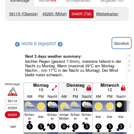
Vorhersage
Aktuell
Schneeverlauf
Skigebiet Info
5611
ft
(Oberste)
4528
ft
(Mittel)
3445
ft
(Tal)
Wetterkarten
letzte 6 tage
jetzt
Stündlich
Next 3 days weather summary:
Ta
leichter Regen (gesamt 7.0mm), meistens fallend in der
Me
Nacht zu Montag. Warm (maximal 29°C am Montag
Nac
Nachm., min 17°C in der Nacht zu Montag). Der Wind
ble
bleibt meist schwach..
Höhenlage
Montag
Dienstag
Mittwoch
10
11
12
AM
PM
Nacht
AM
PM
Nacht
AM
PM
Nacht
A
5611
ft
4528
ft
Schau­
Schau­
einige
Schau­
Schau­
3445
ft
klar
klar
klar
klar
kl
er
er
Wolken
er
er
mph
5
5
5
0
5
5
0
5
5
5