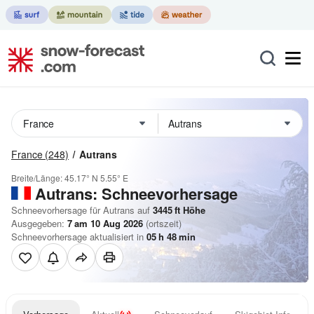
France
(248)
Autrans
Breite/Länge:
45.17° N
5.55° E
Autrans: Schneevorhersage
Schneevorhersage für Autrans auf
3445
ft
Höhe
Ausgegeben:
7 am 10 Aug 2026
(ortszeit)
Schneevorhersage aktualisiert in
05
h
48
min