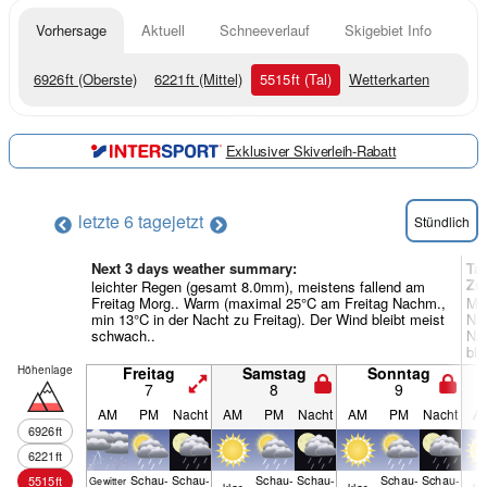
Vorhersage
Aktuell
Schneeverlauf
Skigebiet Info
6926
ft
(Oberste)
6221
ft
(Mittel)
5515
ft
(Tal)
Wetterkarten
Exklusiver Skiverleih-Rabatt
letzte 6 tage
jetzt
Stündlich
Next 3 days weather summary:
Ta
Zu
leichter Regen (gesamt 8.0mm), meistens fallend am
Freitag Morg.. Warm (maximal 25°C am Freitag Nachm.,
Mäß
min 13°C in der Nacht zu Freitag). Der Wind bleibt meist
Na
schwach..
Nac
ble
Höhenlage
Freitag
Samstag
Sonntag
7
8
9
AM
PM
Nacht
AM
PM
Nacht
AM
PM
Nacht
A
6926
ft
6221
ft
Schau­
Schau­
Schau­
Schau­
Schau­
Schau­
5515
ft
Gewitter
klar
klar
kl