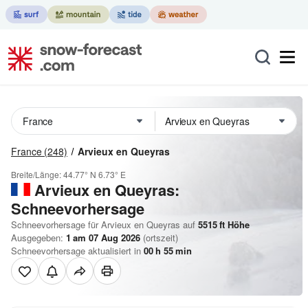
France
(248)
Arvieux en Queyras
Breite/Länge:
44.77° N
6.73° E
Arvieux en Queyras:
Schneevorhersage
Schneevorhersage für Arvieux en Queyras auf
5515
ft
Höhe
Ausgegeben:
1 am 07 Aug 2026
(ortszeit)
Schneevorhersage aktualisiert in
00
h
55
min