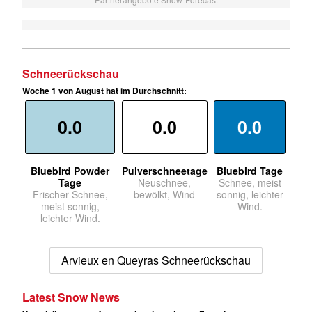
Schneerückschau
Woche 1 von August hat im Durchschnitt:
0.0
0.0
0.0
Bluebird Powder
Pulverschneetage
Bluebird Tage
Tage
Neuschnee,
Schnee, meist
Frischer Schnee,
bewölkt, Wind
sonnig, leichter
meist sonnig,
Wind.
leichter Wind.
Arvieux en Queyras Schneerückschau