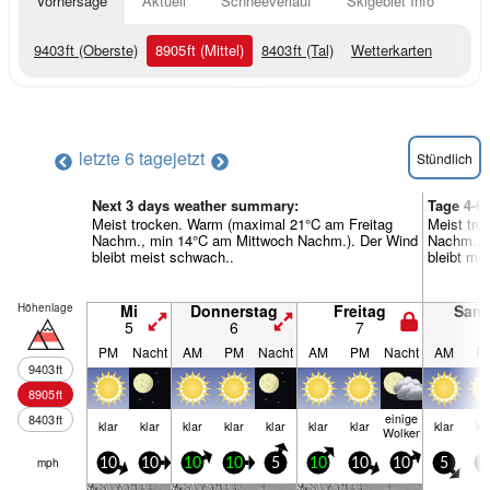
Vorhersage
Aktuell
Schneeverlauf
Skigebiet Info
9403
ft
(Oberste)
8905
ft
(Mittel)
8403
ft
(Tal)
Wetterkarten
letzte 6 tage
jetzt
Stündlich
Next 3 days weather summary:
Tage 4-6
Meist trocken. Warm (maximal 21°C am Freitag
Meist tr
Nachm., min 14°C am Mittwoch Nachm.). Der Wind
Nachm., m
bleibt meist schwach..
bleibt me
Höhenlage
Mi
Donnerstag
Freitag
Sam
5
6
7
8
PM
Nacht
AM
PM
Nacht
AM
PM
Nacht
AM
P
9403
ft
8905
ft
einige
8403
ft
klar
klar
klar
klar
klar
klar
klar
klar
kl
Wolken
mph
10
10
10
10
5
10
10
10
5
1