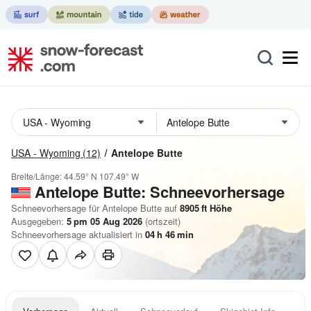
USA - Wyoming
(12)
Antelope Butte
Breite/Länge:
44.59° N
107.49° W
Antelope Butte: Schneevorhersage
Schneevorhersage für Antelope Butte auf
8905
ft
Höhe
Ausgegeben:
5 pm 05 Aug 2026
(ortszeit)
Schneevorhersage aktualisiert in
04
h
46
min