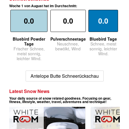
Woche 1 von August hat im Durchschnitt:
0.0
0.0
0.0
Bluebird Powder
Pulverschneetage
Bluebird Tage
Tage
Neuschnee,
Schnee, meist
Frischer Schnee,
bewölkt, Wind
sonnig, leichter
meist sonnig,
Wind.
leichter Wind.
Antelope Butte Schneerückschau