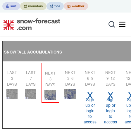
SNOWFALL ACCUMULATIONS
LAST
LAST
NEXT
NEXT
NEXT
NEXT
NEXT
3
7
3–6
6–9
9–12
12
3
DAYS
DAYS
DAYS
DAYS
DAYS
DA
DAYS
x
x
Sign
Sign
Si
up or
up or
up
login
login
lo
to
to
t
access
access
acc