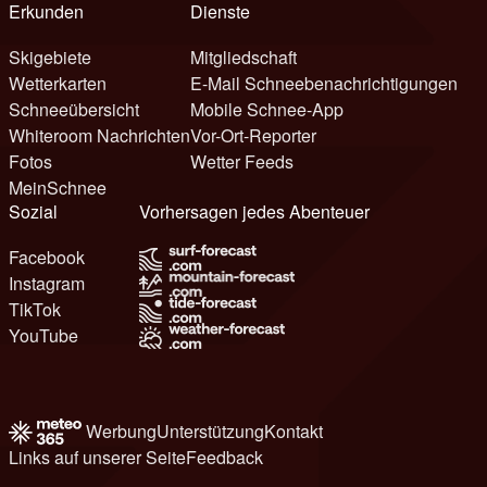
Erkunden
Dienste
Skigebiete
Mitgliedschaft
Wetterkarten
E-Mail Schneebenachrichtigungen
Schneeübersicht
Mobile Schnee-App
Whiteroom Nachrichten
Vor-Ort-Reporter
Fotos
Wetter Feeds
MeinSchnee
Sozial
Vorhersagen jedes Abenteuer
Facebook
Instagram
TikTok
YouTube
Werbung
Unterstützung
Kontakt
Links auf unserer Seite
Feedback