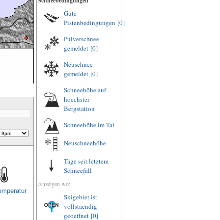
Schneebedingungen
Gute
Pistenbedingungen
[0]
Pulverschnee
gemeldet
[0]
Neuschnee
gemeldet
[0]
Schneehöhe auf
hoechster
Bergstation
Schneehöhe im Tal
Neuschneehöhe
Tage seit letztem
Schneefall
Anzeigen wo:
emperatur
Skigebiet ist
vollstaendig
geoeffnet
[0]