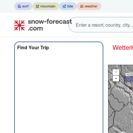
Wett
Find Your Trip
+
-