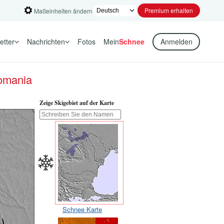
Premium erhalten
Maßeinheiten ändern
etter
Nachrichten
Fotos
Mein
Schnee
Anmelden
Romania
Zeige Skigebiet auf der Karte
Schnee Karte