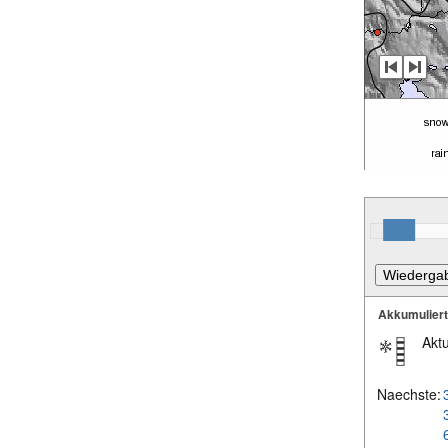
Akkumulier
Aktu
Naechste: