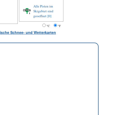
Alle Pisten im
Skigebiet sind
geoeffnet
[0]
°C
°F
atische Schnee- und Wetterkarten