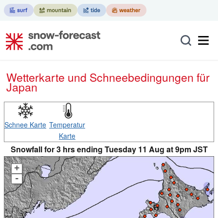
Wetterkarte und Schneebedingungen für
Japan
Schnee Karte
Temperatur
Karte
Snowfall for 3 hrs ending Tuesday 11 Aug at 9pm JST
+
-