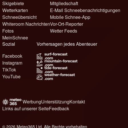
Skigebiete
Mitgliedschaft
Wetterkarten
E-Mail Schneebenachrichtigungen
Schneeübersicht
Mobile Schnee-App
Whiteroom Nachrichten
Vor-Ort-Reporter
Fotos
Wetter Feeds
MeinSchnee
Sozial
Vorhersagen jedes Abenteuer
Facebook
Instagram
TikTok
YouTube
Werbung
Unterstützung
Kontakt
Links auf unserer Seite
Feedback
© 2026 Meteo365 Ltd. Alle Rechte vorbehalten
6